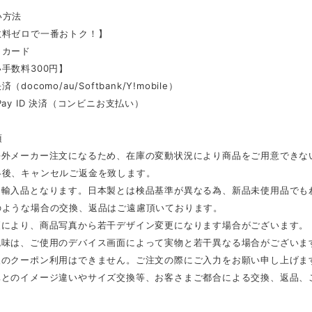
い方法
数料ゼロで一番おトク！】
トカード
手数料300円】
docomo/au/Softbank/Y!mobile）
Pay ID 決済（コンビニお支払い）
項
海外メーカー注文になるため、在庫の変動状況により商品をご用意できな
絡後、キャンセルご返金を致します。
は輸入品となります。日本製とは検品基準が異なる為、新品未使用品でも
のような場合の交換、返品はご遠慮頂いております。
更により、商品写真から若干デザイン変更になります場合がございます。
色味は、ご使用のデバイス画面によって実物と若干異なる場合がございま
後のクーポン利用はできません。ご注文の際にご入力をお願い申し上げま
真とのイメージ違いやサイズ交換等、お客さまご都合による交換、返品、