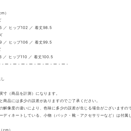
（cm）
ズ
 ／ ヒップ102 ／ 着丈98.5
ズ
 ／ ヒップ106 ／ 着丈99.5
ズ
 ／ ヒップ110 ／ 着丈100.5
ー・ー・ー・ー・ー・ー・ー・ー・ー・
し
無し
は実寸（商品を計測）になります。
表と商品には多少の誤差がありますのでご了承ください。
スの解像度の違いにより、色味に多少の誤差が生じる場合がございますの
コーディネートしている、小物（バック・靴・アクセサリーなど）は付属
l（cm）