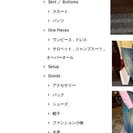
Skirt ／ Bottoms
スカート
パンツ
One Pieces
ワンピース , ドレス
サロペット , ジャンプスーツ ,
オーバーオール
Setup
Goods
アクセサリー
バック
シューズ
帽子
ファンション小物
水着