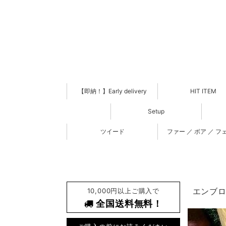
【即納！】Early delivery
HIT ITEM
Setup
ツイード
ファー ／ ボア ／ フ
10,000円以上ご購入で
エンブロイ
全国送料無料！