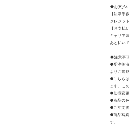
◆お支払
【決済手
クレジッ
【お支払い
キャリア決済（
あと払い 
◆注意事
●受注後
よりご連
●こちら
ます。こ
●仕様変
●商品の
●ご注文
●商品写
す。