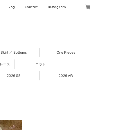
Blog
Contact
Instagram
Skirt ／ Bottoms
One Pieces
 レース
ニット
2026 SS
2026 AW