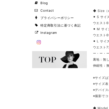
Blog
Contact
◆ Size
⚫︎ S サイ
プライバシーポリシー
ウエスト65
特定商取引法に基づく表記
⚫︎ M サイ
Instagram
ウエスト69
⚫︎ L サイ
ウエスト73
ー・ー・
裏地：無
伸縮性：
※サイズ
※サイズ
※デバイ
※撮影で
◆ Mode