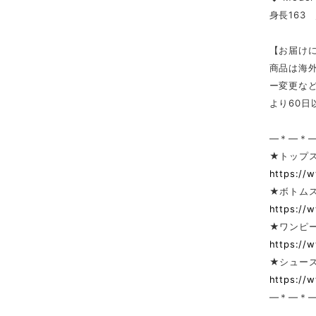
身長163
【お届け
商品は海
ー変更な
より60
—＊—＊
★トップ
https://
★ボトム
https://
★ワンピー
https://
★シューズ
https://
—＊—＊