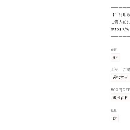
————
【ご利用
ご購入前
https://
————
種類
上記「ご
500円O
数量