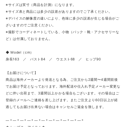
※サイズは実寸（商品を計測）になります。
※サイズ表と商品には多少の誤差がありますのでご了承ください。
※デバイスの解像度の違いにより、色味に多少の誤差が生じる場合がご
ざいますのでご注意ください。
※撮影でコーディネートしている、小物（バック・靴・アクセサリーな
ど）は付属しておりません。
◆ Model（cm）
身長163 ／ バスト84 ／ ウエスト68 ／ ヒップ90
【お届けについて】
商品は海外メーカーより発送となる為、ご注文から2週間〜4週間前後
でお届け予定となっております。海外配送や仕入れ予定メーカー変更な
どに伴い出荷まで、3週間以上かかる場合もございます。その場合はご
登録のメールへご連絡を差し上げます。またご注文より60日以上が経
過してもお届け出来ない場合はキャンセルご返金を致します。
—＊—＊—＊—＊—＊—＊—＊—＊—＊—＊—＊