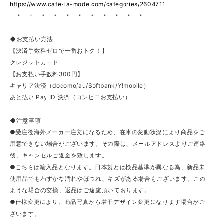
https://www.cafe-la-mode.com/categories/2604711
—＊—＊—＊—＊—＊—＊—＊—＊—＊—＊—＊
◆お支払い方法
【決済手数料ゼロで一番おトク！】
クレジットカード
【お支払い手数料300円】
キャリア決済（docomo/au/Softbank/Y!mobile）
あと払い Pay ID 決済（コンビニお支払い）
◆注意事項
●受注後海外メーカー注文になるため、在庫の変動状況により商品をご
用意できない場合がございます。その際は、メールアドレスよりご連絡
後、キャンセルご返金を致します。
●こちらは輸入品となります。日本製とは検品基準が異なる為、新品未
使用品でもわずかな汚れやほつれ、キズがある場合もございます。この
ような場合の交換、返品はご遠慮頂いております。
●仕様変更により、商品写真から若干デザイン変更になります場合がご
ざいます。