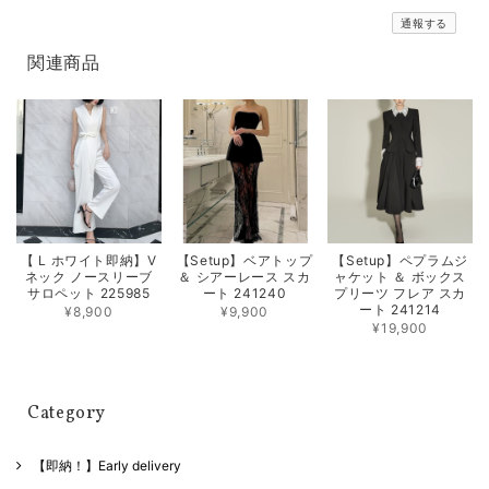
通報する
関連商品
【 L ホワイト即納】V
【Setup】ベアトップ
【Setup】ペプラムジ
ネック ノースリーブ
＆ シアーレース スカ
ャケット ＆ ボックス
サロペット 225985
ート 241240
プリーツ フレア スカ
ート 241214
¥8,900
¥9,900
¥19,900
Category
【即納！】Early delivery