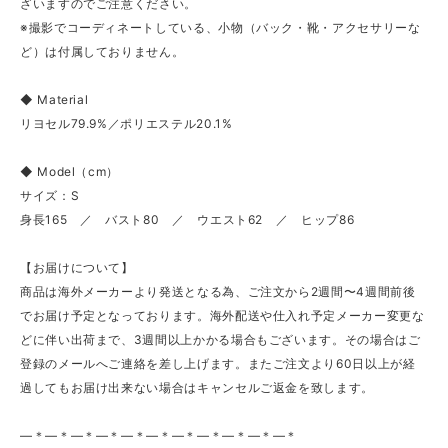
ざいますのでご注意ください。
※撮影でコーディネートしている、小物（バック・靴・アクセサリーな
ど）は付属しておりません。
◆ Material
リヨセル79.9%／ポリエステル20.1%
◆ Model（cm）
サイズ：S
身長165 ／ バスト80 ／ ウエスト62 ／ ヒップ86
【お届けについて】
商品は海外メーカーより発送となる為、ご注文から2週間〜4週間前後
でお届け予定となっております。海外配送や仕入れ予定メーカー変更な
どに伴い出荷まで、3週間以上かかる場合もございます。その場合はご
登録のメールへご連絡を差し上げます。またご注文より60日以上が経
過してもお届け出来ない場合はキャンセルご返金を致します。
—＊—＊—＊—＊—＊—＊—＊—＊—＊—＊—＊