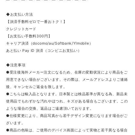
◆お支払い方法
【決済手数料ゼロで一番おトク！】
クレジットカード
【お支払い手数料300円】
キャリア決済（docomo/au/Softbank/Y!mobile）
あと払い Pay ID 決済（コンビニお支払い）
◆注意事項
●受注後海外メーカー注文になるため、在庫の変動状況により商品をご
用意できない場合がございます。その際は、メールアドレスよりご連絡
後、キャンセルご返金を致します。
●こちらは輸入品となります。日本製とは検品基準が異なる為、新品未
使用品でもわずかな汚れやほつれ、キズがある場合もございます。この
ような場合の交換、返品はご遠慮頂いております。
●仕様変更により、商品写真から若干デザイン変更になります場合がご
ざいます。
●商品の色味は、ご使用のデバイス画面によって実物と若干異なる場合