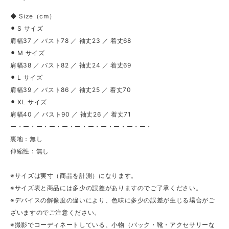
◆ Size（cm）
⚫︎ S サイズ
肩幅37 ／ バスト78 ／ 袖丈23 ／ 着丈68
⚫︎ M サイズ
肩幅38 ／ バスト82 ／ 袖丈24 ／ 着丈69
⚫︎ L サイズ
肩幅39 ／ バスト86 ／ 袖丈25 ／ 着丈70
⚫︎ XL サイズ
肩幅40 ／ バスト90 ／ 袖丈26 ／ 着丈71
ー・ー・ー・ー・ー・ー・ー・ー・ー・ー・ー・
裏地：無し
伸縮性：無し
※サイズは実寸（商品を計測）になります。
※サイズ表と商品には多少の誤差がありますのでご了承ください。
※デバイスの解像度の違いにより、色味に多少の誤差が生じる場合がご
ざいますのでご注意ください。
※撮影でコーディネートしている、小物（バック・靴・アクセサリーな