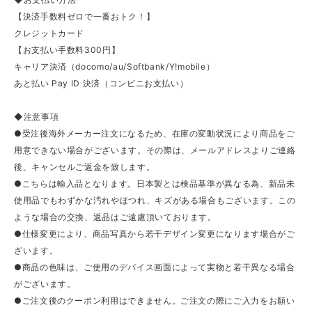
【決済手数料ゼロで一番おトク！】
クレジットカード
【お支払い手数料300円】
キャリア決済（docomo/au/Softbank/Y!mobile）
あと払い Pay ID 決済（コンビニお支払い）
◆注意事項
●受注後海外メーカー注文になるため、在庫の変動状況により商品をご
用意できない場合がございます。その際は、メールアドレスよりご連絡
後、キャンセルご返金を致します。
●こちらは輸入品となります。日本製とは検品基準が異なる為、新品未
使用品でもわずかな汚れやほつれ、キズがある場合もございます。この
ような場合の交換、返品はご遠慮頂いております。
●仕様変更により、商品写真から若干デザイン変更になります場合がご
ざいます。
●商品の色味は、ご使用のデバイス画面によって実物と若干異なる場合
がございます。
●ご注文後のクーポン利用はできません。ご注文の際にご入力をお願い