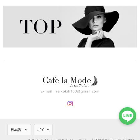
E-mail：
reikokih100@gmail.com