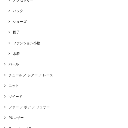
アクセサリー
バック
シューズ
帽子
ファンション小物
水着
パール
チュール ／ シアー ／ レース
ニット
ツイード
ファー ／ ボア ／ フェザー
PUレザー