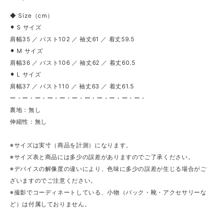
◆ Size（cm）
⚫︎ S サイズ
肩幅35 ／ バスト102 ／ 袖丈61 ／ 着丈59.5
⚫︎ M サイズ
肩幅36 ／ バスト106 ／ 袖丈62 ／ 着丈60.5
⚫︎ L サイズ
肩幅37 ／ バスト110 ／ 袖丈63 ／ 着丈61.5
ー・ー・ー・ー・ー・ー・ー・ー・ー・ー・ー・
裏地：無し
伸縮性：無し
※サイズは実寸（商品を計測）になります。
※サイズ表と商品には多少の誤差がありますのでご了承ください。
※デバイスの解像度の違いにより、色味に多少の誤差が生じる場合がご
ざいますのでご注意ください。
※撮影でコーディネートしている、小物（バック・靴・アクセサリーな
ど）は付属しておりません。