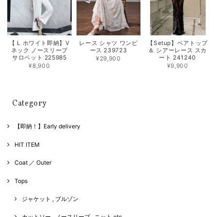
【 L ホワイト即納】V
レース シャツ ワンピ
【Setup】ベアトップ
ネック ノースリーブ
ース 239723
＆ シアーレース スカ
サロペット 225985
ート 241240
¥29,900
¥8,900
¥9,900
Category
【即納！】Early delivery
HIT ITEM
Coat ／ Outer
Tops
ジャケット , ブルゾン
カットソー , ノースリーブ , ニット etc