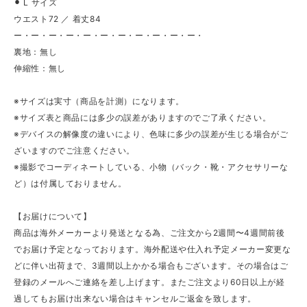
⚫︎ L サイズ
ウエスト72 ／ 着丈84
ー・ー・ー・ー・ー・ー・ー・ー・ー・ー・ー・
裏地：無し
伸縮性：無し
※サイズは実寸（商品を計測）になります。
※サイズ表と商品には多少の誤差がありますのでご了承ください。
※デバイスの解像度の違いにより、色味に多少の誤差が生じる場合がご
ざいますのでご注意ください。
※撮影でコーディネートしている、小物（バック・靴・アクセサリーな
ど）は付属しておりません。
【お届けについて】
商品は海外メーカーより発送となる為、ご注文から2週間〜4週間前後
でお届け予定となっております。海外配送や仕入れ予定メーカー変更な
どに伴い出荷まで、3週間以上かかる場合もございます。その場合はご
登録のメールへご連絡を差し上げます。またご注文より60日以上が経
過してもお届け出来ない場合はキャンセルご返金を致します。