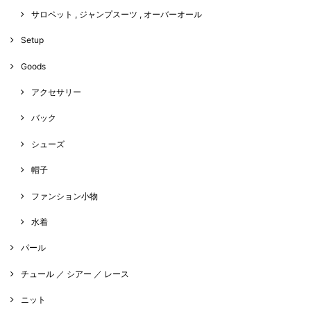
サロペット , ジャンプスーツ , オーバーオール
Setup
Goods
アクセサリー
バック
シューズ
帽子
ファンション小物
水着
パール
チュール ／ シアー ／ レース
ニット