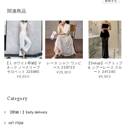
通報する
関連商品
【 L ホワイト即納】V
レース シャツ ワンピ
【Setup】ベアトップ
ネック ノースリーブ
ース 239723
＆ シアーレース スカ
サロペット 225985
ート 241240
¥29,900
¥8,900
¥9,900
Category
【即納！】Early delivery
HIT ITEM