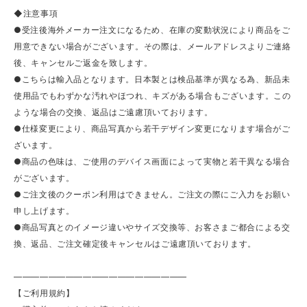
◆注意事項
●受注後海外メーカー注文になるため、在庫の変動状況により商品をご
用意できない場合がございます。その際は、メールアドレスよりご連絡
後、キャンセルご返金を致します。
●こちらは輸入品となります。日本製とは検品基準が異なる為、新品未
使用品でもわずかな汚れやほつれ、キズがある場合もございます。この
ような場合の交換、返品はご遠慮頂いております。
●仕様変更により、商品写真から若干デザイン変更になります場合がご
ざいます。
●商品の色味は、ご使用のデバイス画面によって実物と若干異なる場合
がございます。
●ご注文後のクーポン利用はできません。ご注文の際にご入力をお願い
申し上げます。
●商品写真とのイメージ違いやサイズ交換等、お客さまご都合による交
換、返品、ご注文確定後キャンセルはご遠慮頂いております。
————————————————————
【ご利用規約】