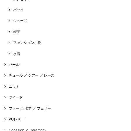
バック
シューズ
帽子
ファンション小物
水着
パール
チュール ／ シアー ／ レース
ニット
ツイード
ファー ／ ボア ／ フェザー
PUレザー
Occasion ／ Ceremony