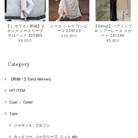
【 L ホワイト即納】V
レース シャツ ワンピ
【Setup】ベアトップ
ネック ノースリーブ
ース 239723
＆ シアーレース スカ
サロペット 225985
ート 241240
¥29,900
¥8,900
¥9,900
Category
【即納！】Early delivery
HIT ITEM
Coat ／ Outer
Tops
ジャケット , ブルゾン
カットソー , ノースリーブ , ニット etc