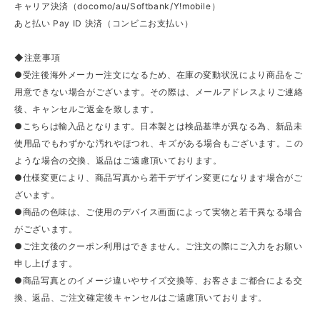
キャリア決済（docomo/au/Softbank/Y!mobile）
あと払い Pay ID 決済（コンビニお支払い）
◆注意事項
●受注後海外メーカー注文になるため、在庫の変動状況により商品をご
用意できない場合がございます。その際は、メールアドレスよりご連絡
後、キャンセルご返金を致します。
●こちらは輸入品となります。日本製とは検品基準が異なる為、新品未
使用品でもわずかな汚れやほつれ、キズがある場合もございます。この
ような場合の交換、返品はご遠慮頂いております。
●仕様変更により、商品写真から若干デザイン変更になります場合がご
ざいます。
●商品の色味は、ご使用のデバイス画面によって実物と若干異なる場合
がございます。
●ご注文後のクーポン利用はできません。ご注文の際にご入力をお願い
申し上げます。
●商品写真とのイメージ違いやサイズ交換等、お客さまご都合による交
換、返品、ご注文確定後キャンセルはご遠慮頂いております。