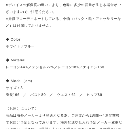
※デバイスの解像度の違いにより、色味に多少の誤差が生じる場合がご
ざいますのでご注意ください。
※撮影でコーディネートしている、小物（バック・靴・アクセサリーな
ど）は付属しておりません。
◆ Color
ホワイト／ブルー
◆ Material
レーヨン44%／テンセル22%／レーヨン18%／ナイロン16%
◆ Model（cm）
サイズ：S
身長166 ／ バスト80 ／ ウエスト62 ／ ヒップ89
【お届けについて】
商品は海外メーカーより発送となる為、ご注文から2週間〜4週間前後
でお届け予定となっております。海外配送や仕入れ予定メーカー変更な