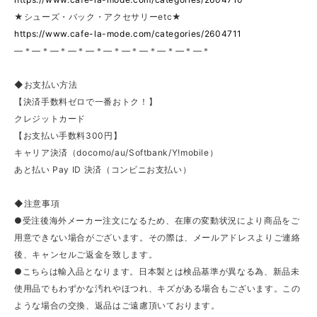
★シューズ・バック・アクセサリーetc★
https://www.cafe-la-mode.com/categories/2604711
—＊—＊—＊—＊—＊—＊—＊—＊—＊—＊—＊
◆お支払い方法
【決済手数料ゼロで一番おトク！】
クレジットカード
【お支払い手数料300円】
キャリア決済（docomo/au/Softbank/Y!mobile）
あと払い Pay ID 決済（コンビニお支払い）
◆注意事項
●受注後海外メーカー注文になるため、在庫の変動状況により商品をご
用意できない場合がございます。その際は、メールアドレスよりご連絡
後、キャンセルご返金を致します。
●こちらは輸入品となります。日本製とは検品基準が異なる為、新品未
使用品でもわずかな汚れやほつれ、キズがある場合もございます。この
ような場合の交換、返品はご遠慮頂いております。