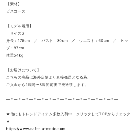
【素材】
ビスコース
【モデル着用】
サイズS
身長：175cm ／ バスト：80cm ／ ウエスト：60cm ／ ヒッ
プ：87cm
体重54kg
【お届けについて】
こちらの商品は海外店舗より直接発送となる為、
ご入金から2週間〜3週間前後で発送致します。
—＊—＊—＊—＊—＊—＊—＊—＊—＊—＊—＊—＊—＊—＊—
★他にもトレンドアイテム多数入荷中！クリックしてTOPからチェック
★
https://www.cafe-la-mode.com