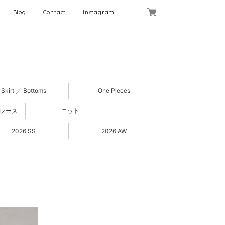
Blog
Contact
Instagram
Skirt ／ Bottoms
One Pieces
 レース
ニット
2026 SS
2026 AW