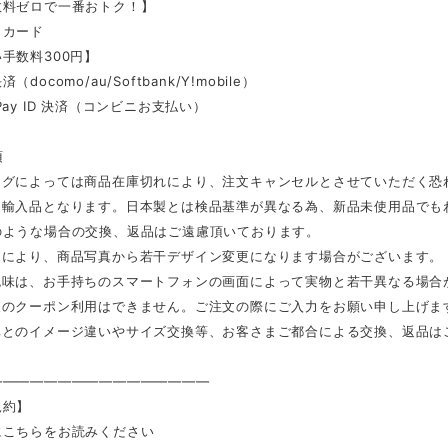
数料ゼロで一番おトク！】
トカード
手数料300円】
docomo/au/Softbank/Y!mobile）
Pay ID 決済（コンビニお支払い）
項
ングによっては商品在庫切れにより、注文キャンセルとさせていただく恐
は輸入品となります。日本製とは検品基準が異なる為、新品未使用品でも
のような場合の交換、返品はご遠慮頂いております。
更により、商品写真から若干デザイン変更になります場合がございます。
色味は、お手持ちのスマートフォンの画面によって実物と若干異なる場合
後のクーポン利用はできません。ご注文の際にご入力をお願い申し上げま
真とのイメージ違いやサイズ交換等、お客さまご都合による交換、返品は
————————————————
規約】
にこちらをお読みください