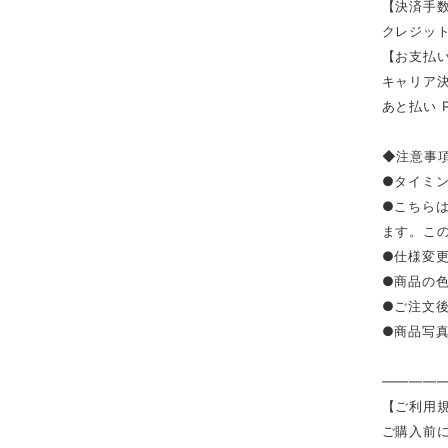
【決済手
クレジッ
【お支払い
キャリア決済（
あと払い 
◆注意事
●タイミ
●こちら
ます。こ
●仕様変
●商品の
●ご注文
●商品写
————
【ご利用
ご購入前