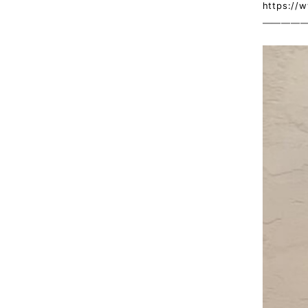
https://
————