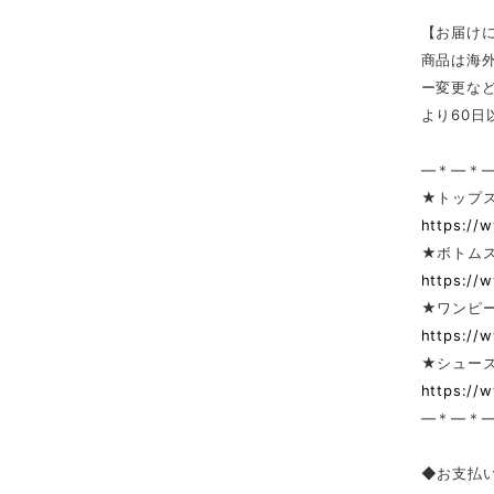
【お届け
商品は海
ー変更な
より60
—＊—＊
★トップ
https://
★ボトム
https://
★ワンピー
https://
★シューズ
https://
—＊—＊
◆お支払