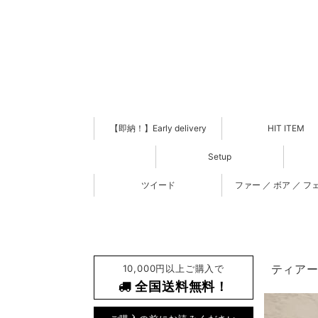
【即納！】Early delivery
HIT ITEM
Setup
ツイード
ファー ／ ボア ／ フ
10,000円以上ご購入で
ティアード
全国送料無料！