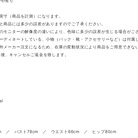
やや有り
は実寸（商品を計測）になります。
表と商品には多少の誤差がありますのでご了承ください。
ンのモニターの解像度の違いにより、色味に多少の誤差が生じる場合がご
コーディネートしている、小物（バック・靴・アクセサリーなど）は付属
海外メーカー注文になるため、在庫の変動状況により商品をご用意できな
絡後、キャンセルご返金を致します。
al
cm ／ バスト78cm ／ ウエスト66cm ／ ヒップ80cm