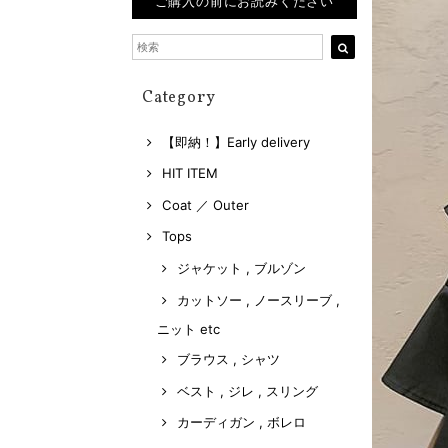
ご購入の前にお読みください
Category
【即納！】Early delivery
HIT ITEM
Coat ／ Outer
Tops
ジャケット , ブルゾン
カットソー , ノースリーブ ,
ニット etc
ブラウス , シャツ
ベスト , ジレ , スリング
カーディガン , ボレロ