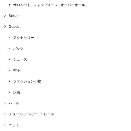
サロペット , ジャンプスーツ , オーバーオール
Setup
Goods
アクセサリー
バック
シューズ
帽子
ファンション小物
水着
パール
チュール ／ シアー ／ レース
ニット