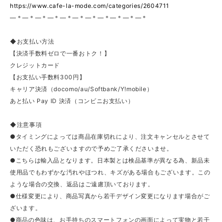
https://www.cafe-la-mode.com/categories/2604711
—＊—＊—＊—＊—＊—＊—＊—＊—＊—＊—＊
◆お支払い方法
【決済手数料ゼロで一番おトク！】
クレジットカード
【お支払い手数料300円】
キャリア決済（docomo/au/Softbank/Y!mobile）
あと払い Pay ID 決済（コンビニお支払い）
◆注意事項
●タイミングによっては商品在庫切れにより、注文キャンセルとさせて
いただく恐れもございますので予めご了承くださいませ。
●こちらは輸入品となります。日本製とは検品基準が異なる為、新品未
使用品でもわずかな汚れやほつれ、キズがある場合もございます。この
ような場合の交換、返品はご遠慮頂いております。
●仕様変更により、商品写真から若干デザイン変更になります場合がご
ざいます。
●商品の色味は、お手持ちのスマートフォンの画面によって実物と若干