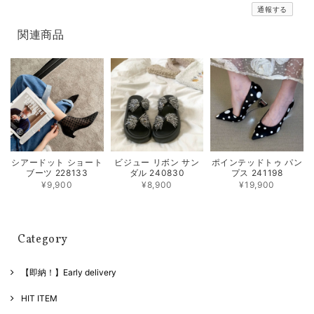
通報する
関連商品
シアードット ショート
ビジュー リボン サン
ポインテッドトゥ パン
ブーツ 228133
ダル 240830
プス 241198
¥9,900
¥8,900
¥19,900
Category
【即納！】Early delivery
HIT ITEM