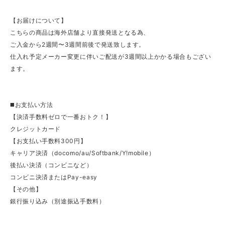
【お届けについて】
こちらの商品は海外店舗より直接発送となる為、
ご入金から2週間〜3週間前後で発送致します。
仕入れ予定メーカー変更に伴いご配送が3週間以上かかる場合もござい
ます。
◼️お支払い方法
【決済手数料ゼロで一番おトク！】
クレジットカード
【お支払い手数料300円】
キャリア決済（docomo/au/Softbank/Y!mobile）
後払い決済（コンビニなど）
コンビニ決済またはPay-easy
【その他】
銀行振り込み（別途振込手数料）