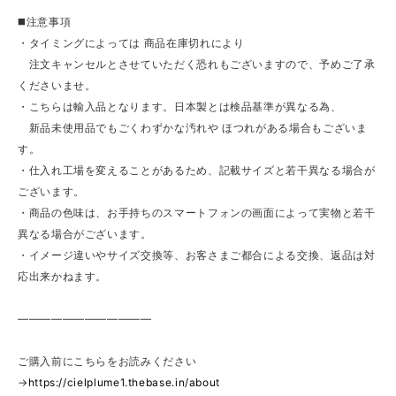
◼️注意事項
・タイミングによっては 商品在庫切れにより
注文キャンセルとさせていただく恐れもございますので、予めご了承
くださいませ。
・こちらは輸入品となります。日本製とは検品基準が異なる為、
新品未使用品でもごくわずかな汚れや ほつれがある場合もございま
す。
・仕入れ工場を変えることがあるため、記載サイズと若干異なる場合が
ございます。
・商品の色味は、お手持ちのスマートフォンの画面によって実物と若干
異なる場合がございます。
・イメージ違いやサイズ交換等、お客さまご都合による交換、返品は対
応出来かねます。
————————————
ご購入前にこちらをお読みください
→
https://cielplume1.thebase.in/about