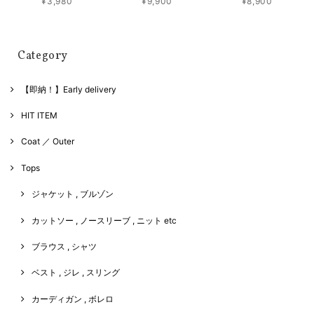
¥3,980
¥9,900
¥8,900
Category
【即納！】Early delivery
HIT ITEM
Coat ／ Outer
Tops
ジャケット , ブルゾン
カットソー , ノースリーブ , ニット etc
ブラウス , シャツ
ベスト , ジレ , スリング
カーディガン , ボレロ