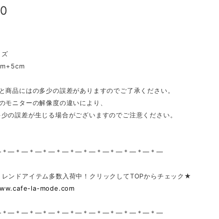
00
】
イズ
m+5cm
表と商品にはの多少の誤差がありますのでご了承ください。
ンのモニターの解像度の違いにより、
少の誤差が生じる場合がございますのでご注意ください。
—＊—＊—＊—＊—＊—＊—＊—＊—＊—＊—＊—＊—
トレンドアイテム多数入荷中！クリックしてTOPからチェック★
www.cafe-la-mode.com
—＊—＊—＊—＊—＊—＊—＊—＊—＊—＊—＊—＊—