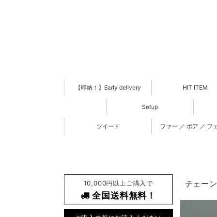
【即納！】Early delivery
HIT ITEM
Setup
ツイード
ファー ／ ボア ／ フ
10,000円以上ご購入で
チェーン 
全国送料無料！