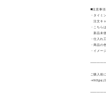
◼️注意事項
・タイミ
注文キャ
・こちら
新品未使
・仕入れ
・商品の
・イメー
————
ご購入前
→
https:
————