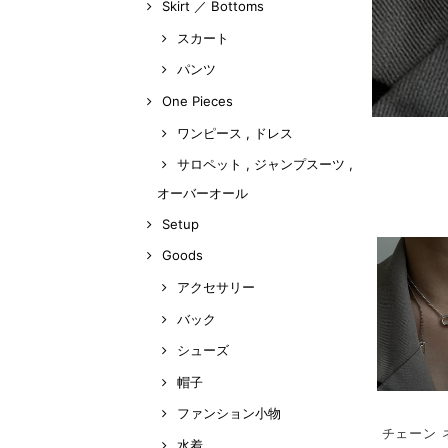
Skirt ／ Bottoms
スカート
パンツ
One Pieces
ワンピース , ドレス
サロペット , ジャンプスーツ ,
オーバーオール
Setup
Goods
アクセサリー
バック
シューズ
帽子
ファンション小物
チェーン ネ
水着