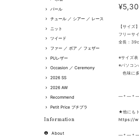
¥5,3
パール
チュール ／ シアー ／ レース
【サイズ
ニット
フリーサ
ツイード
全長：39c
ファー ／ ボア ／ フェザー
※サイズ
PUレザー
※パソコ
Occasion ／ Ceremony
色味に多
2026 SS
2026 AW
—＊—＊
Recommend
Petit Price プチプラ
★他にも
Information
https://
About
—＊—＊