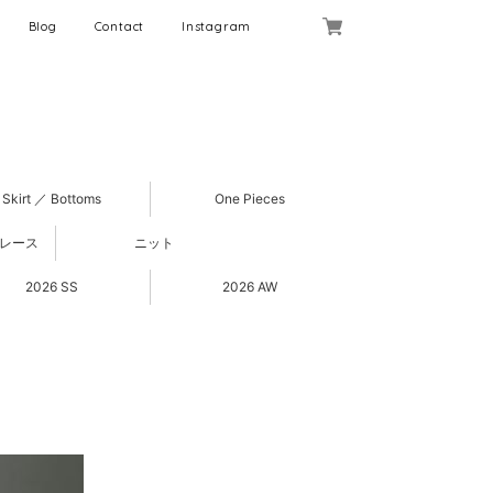
Blog
Contact
Instagram
Skirt ／ Bottoms
One Pieces
 レース
ニット
2026 SS
2026 AW