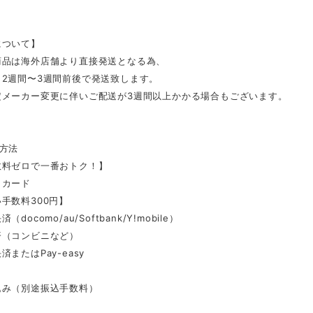
について】
商品は海外店舗より直接発送となる為、
ら2週間〜3週間前後で発送致します。
定メーカー変更に伴いご配送が3週間以上かかる場合もございます。
い方法
数料ゼロで一番おトク！】
トカード
手数料300円】
docomo/au/Softbank/Y!mobile）
済（コンビニなど）
またはPay-easy
】
込み（別途振込手数料）