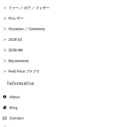
ファー ／ ボア ／ フェザー
PUレザー
Occasion ／ Ceremony
2026 SS
2026 AW
Recommend
Petit Price プチプラ
Information
About
Blog
Contact