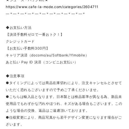
https://www.cafe-la-mode.com/categories/2604711
—＊—＊—＊—＊—＊—＊—＊—＊—＊—＊—＊
◆お支払い方法
【決済手数料ゼロで一番おトク！】
クレジットカード
【お支払い手数料300円】
キャリア決済（docomo/au/Softbank/Y!mobile）
あと払い Pay ID 決済（コンビニお支払い）
◆注意事項
●タイミングによっては商品在庫切れにより、注文キャンセルとさせて
いただく恐れもございますので予めご了承くださいませ。
●こちらは輸入品となります。日本製とは検品基準が異なる為、新品未
使用品でもわずかな汚れやほつれ、キズがある場合もございます。この
ような場合の交換、返品はご遠慮頂いております。
●仕様変更により、商品写真から若干デザイン変更になります場合がご
ざいます。