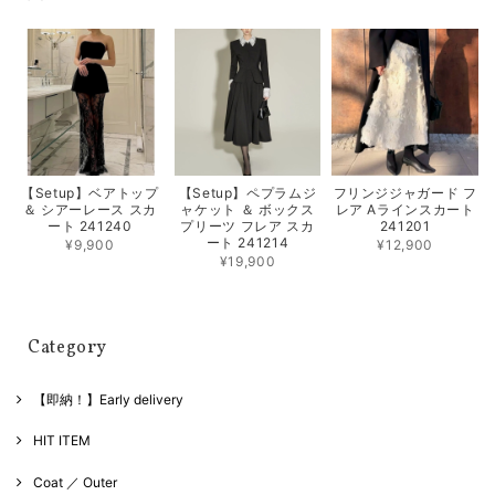
【Setup】ベアトップ
【Setup】ペプラムジ
フリンジジャガード フ
＆ シアーレース スカ
ャケット ＆ ボックス
レア Aラインスカート
ート 241240
プリーツ フレア スカ
241201
ート 241214
¥9,900
¥12,900
¥19,900
Category
【即納！】Early delivery
HIT ITEM
Coat ／ Outer