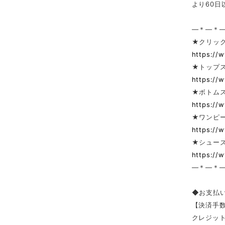
より60
—＊—＊
★クリック
https://
★トップ
https://
★ボトム
https://
★ワンピー
https://
★シューズ
https://
—＊—＊
◆お支払
【決済手
クレジッ