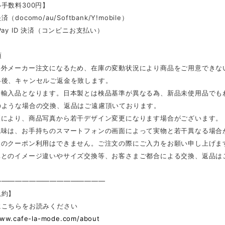
手数料300円】
docomo/au/Softbank/Y!mobile）
Pay ID 決済（コンビニお支払い）
項
海外メーカー注文になるため、在庫の変動状況により商品をご用意できな
絡後、キャンセルご返金を致します。
は輸入品となります。日本製とは検品基準が異なる為、新品未使用品でも
のような場合の交換、返品はご遠慮頂いております。
更により、商品写真から若干デザイン変更になります場合がございます。
色味は、お手持ちのスマートフォンの画面によって実物と若干異なる場合
後のクーポン利用はできません。ご注文の際にご入力をお願い申し上げま
真とのイメージ違いやサイズ交換等、お客さまご都合による交換、返品は
————————————————
規約】
にこちらをお読みください
www.cafe-la-mode.com/about