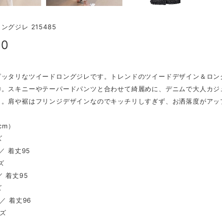
ングジレ 215485
00
ピッタリなツイードロングジレです。トレンドのツイードデザイン＆ロン
◎。スキニーやテーパードパンツと合わせて綺麗めに、デニムで大人カジ
ト。肩や裾はフリンジデザインなのでキッチリしすぎず、お洒落度がアッ
（cm）
ズ
／ 着丈95
ズ
／ 着丈95
ズ
／ 着丈96
イズ