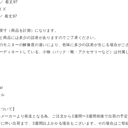
／ 着丈97
サイズ
／ 着丈97
は実寸（商品を計測）になります。
表と商品には多少の誤差がありますのでご了承ください。
ンのモニターの解像度の違いにより、色味に多少の誤差が生じる場合がご
コーディネートしている、小物（バック・靴・アクセサリーなど）は付属
al
テル
について】
外メーカーより発送となる為、ご注文から2週間〜3週間前後で出荷の予
どに伴い出荷まで、3週間以上かかる場合もございます。その場合はご登