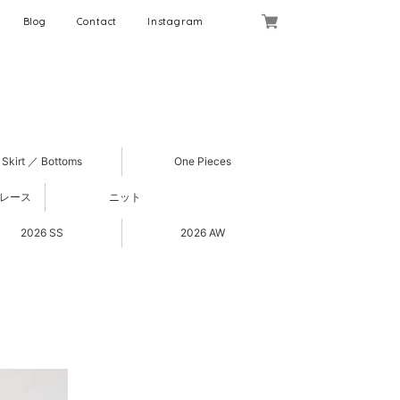
Blog
Contact
Instagram
Skirt ／ Bottoms
One Pieces
 レース
ニット
2026 SS
2026 AW