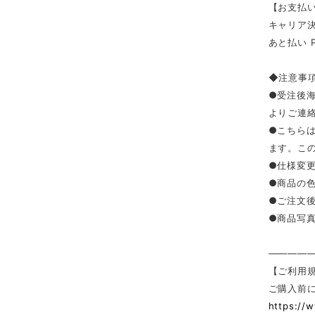
【お支払い
キャリア決済（
あと払い 
◆注意事
●受注後
よりご連
●こちら
ます。こ
●仕様変
●商品の
●ご注文
●商品写
————
【ご利用
ご購入前
https://