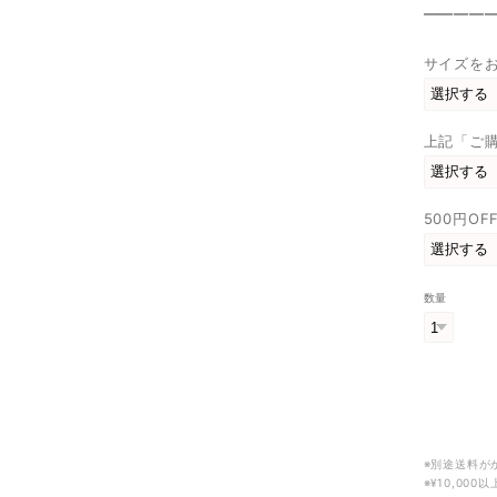
————
サイズをお
上記「ご
500円O
数量
※別途送料が
※¥10,00