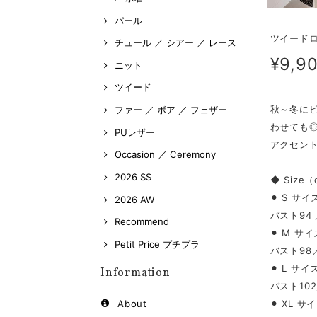
パール
ツイードロ
チュール ／ シアー ／ レース
¥9,9
ニット
ツイード
秋～冬に
ファー ／ ボア ／ フェザー
わせても
PUレザー
アクセン
Occasion ／ Ceremony
2026 SS
◆ Size
⚫︎ S サイ
2026 AW
バスト94 
Recommend
⚫︎ M サイ
Petit Price プチプラ
バスト98
⚫︎ L サイ
Information
バスト102
⚫︎ XL サ
About