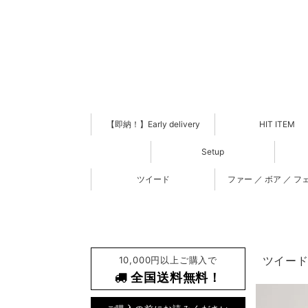
【即納！】Early delivery
HIT ITEM
Setup
ツイード
ファー ／ ボア ／ フ
10,000円以上ご購入で
ツイードロ
全国送料無料！