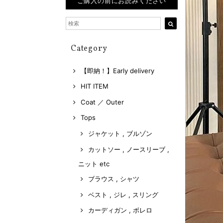
ご購入の前にお読みください
Category
【即納！】Early delivery
HIT ITEM
Coat ／ Outer
Tops
ジャケット , ブルゾン
カットソー , ノースリーブ ,
ニット etc
ブラウス , シャツ
ベスト , ジレ , スリング
カーディガン , ボレロ