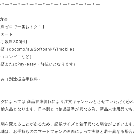
—＊—＊—＊—＊—＊—＊—＊—＊—＊—＊—＊—＊—
い方法
数料ゼロで一番おトク！】
トカード
手数料300円】
docomo/au/Softbank/Y!mobile）
済（コンビニなど）
済またはPay-easy（前払いとなります）
】
込み（別途振込手数料）
ングによっては 商品在庫切れにより注文キャンセルとさせていただく恐
は輸入品となります。日本製とは検品基準が異なる為、新品未使用品でも
工場を変えることがあるため、記載サイズと若干異なる場合がございます
色味は、お手持ちのスマートフォンの画面によって実物と若干異なる場合