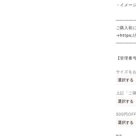
・イメー
————
ご購入前
→
https:
————
【管理番号
サイズをお
上記「ご
500円O
数量