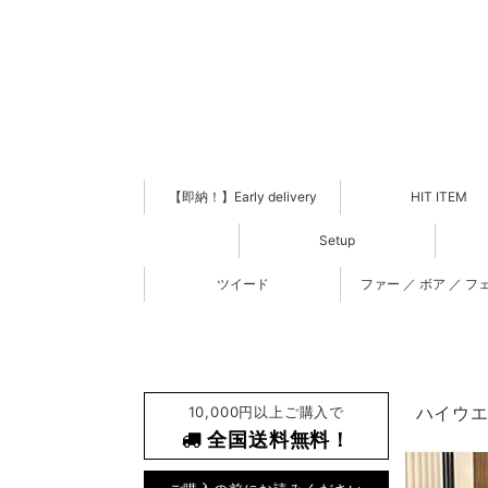
【即納！】Early delivery
HIT ITEM
Setup
ツイード
ファー ／ ボア ／ フ
10,000円以上ご購入で
ハイウエ
全国送料無料！