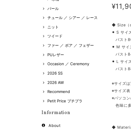
¥11,9
パール
チュール ／ シアー ／ レース
◆ Size
ニット
⚫︎ S サイ
ツイード
バスト80 
ファー ／ ボア ／ フェザー
⚫︎ M サイ
バスト84 
PUレザー
⚫︎ L サイ
Occasion ／ Ceremony
バスト88 
2026 SS
2026 AW
※サイズ
※サイズ
Recommend
※パソコ
Petit Price プチプラ
色味に多
Information
About
◆ Materi