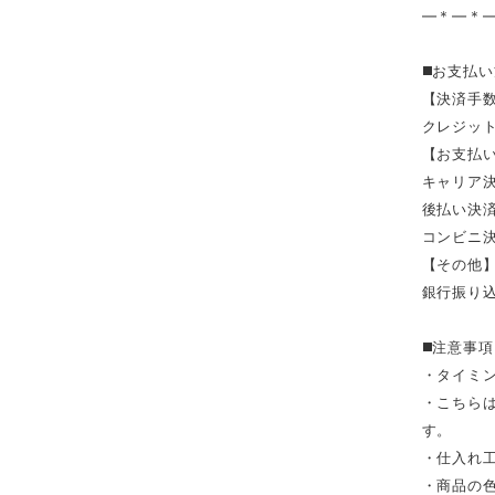
—＊—＊
◼️お支払
【決済手
クレジッ
【お支払い
キャリア決済（
後払い決
コンビニ決
【その他
銀行振り
◼️注意事項
・タイミ
・こちら
す。
・仕入れ
・商品の