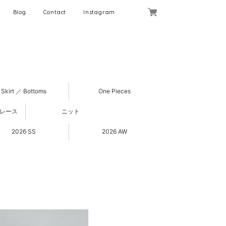
Blog
Contact
Instagram
Skirt ／ Bottoms
One Pieces
 レース
ニット
2026 SS
2026 AW