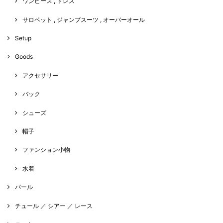
ワンピース , ドレス
サロペット , ジャンプスーツ , オーバーオール
Setup
Goods
アクセサリー
バック
シューズ
帽子
ファンション小物
水着
パール
チュール ／ シアー ／ レース