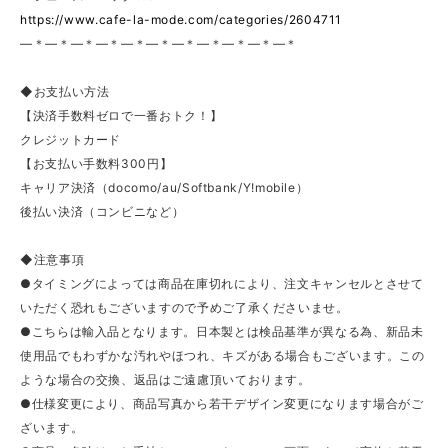
https://www.cafe-la-mode.com/categories/2604711
—＊—＊—＊—＊—＊—＊—＊—＊—＊—＊—＊
◆お支払い方法
【決済手数料ゼロで一番おトク！】
クレジットカード
【お支払い手数料300円】
キャリア決済（docomo/au/Softbank/Y!mobile）
後払い決済（コンビニなど）
◆注意事項
●タイミングによっては商品在庫切れにより、注文キャンセルとさせて
いただく恐れもございますので予めご了承くださいませ。
●こちらは輸入品となります。日本製とは検品基準が異なる為、新品未
使用品でもわずかな汚れやほつれ、キズがある場合もございます。この
ような場合の交換、返品はご遠慮頂いております。
●仕様変更により、商品写真から若干デザイン変更になります場合がご
ざいます。