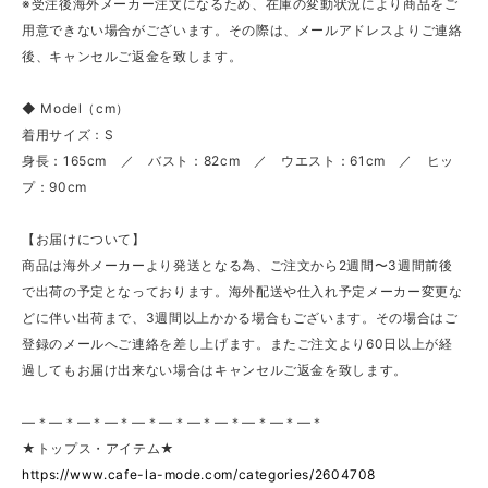
※受注後海外メーカー注文になるため、在庫の変動状況により商品をご
用意できない場合がございます。その際は、メールアドレスよりご連絡
後、キャンセルご返金を致します。
◆ Model（cm）
着用サイズ：S
身長：165cm ／ バスト：82cm ／ ウエスト：61cm ／ ヒッ
プ：90cm
【お届けについて】
商品は海外メーカーより発送となる為、ご注文から2週間〜3週間前後
で出荷の予定となっております。海外配送や仕入れ予定メーカー変更な
どに伴い出荷まで、3週間以上かかる場合もございます。その場合はご
登録のメールへご連絡を差し上げます。またご注文より60日以上が経
過してもお届け出来ない場合はキャンセルご返金を致します。
—＊—＊—＊—＊—＊—＊—＊—＊—＊—＊—＊
★トップス・アイテム★
https://www.cafe-la-mode.com/categories/2604708