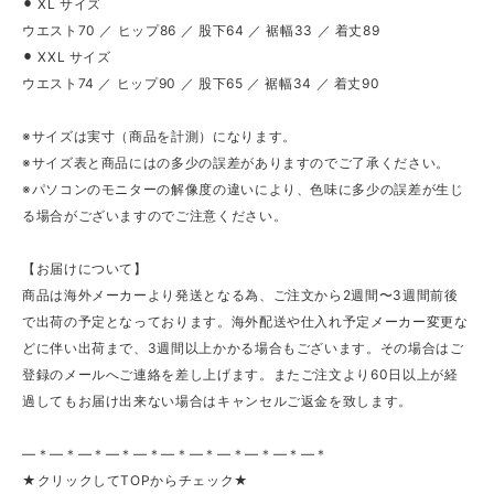
⚫︎ XL サイズ
ウエスト70 ／ ヒップ86 ／ 股下64 ／ 裾幅33 ／ 着丈89
⚫︎ XXL サイズ
ウエスト74 ／ ヒップ90 ／ 股下65 ／ 裾幅34 ／ 着丈90
※サイズは実寸（商品を計測）になります。
※サイズ表と商品にはの多少の誤差がありますのでご了承ください。
※パソコンのモニターの解像度の違いにより、色味に多少の誤差が生じ
る場合がございますのでご注意ください。
【お届けについて】
商品は海外メーカーより発送となる為、ご注文から2週間〜3週間前後
で出荷の予定となっております。海外配送や仕入れ予定メーカー変更な
どに伴い出荷まで、3週間以上かかる場合もございます。その場合はご
登録のメールへご連絡を差し上げます。またご注文より60日以上が経
過してもお届け出来ない場合はキャンセルご返金を致します。
—＊—＊—＊—＊—＊—＊—＊—＊—＊—＊—＊
★クリックしてTOPからチェック★