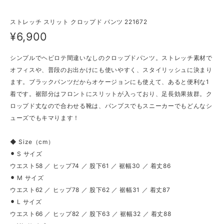
ストレッチ スリット クロップド パンツ 221672
¥6,900
シンプルでヘビロテ間違いなしのクロップドパンツ。ストレッチ素材で
オフィスや、普段のお出かけにも使いやすく、スタイリッシュに決まり
ます。ブラックパンツだからオケージョンにも使えて、あると便利な1
着です。裾部分はフロントにスリットが入っており、足長効果抜群。ク
ロップド丈なので合わせる靴は、パンプスでもスニーカーでもどんなシ
ューズでもキマります！
◆ Size（cm）
⚫︎ S サイズ
ウエスト58 ／ ヒップ74 ／ 股下61 ／ 裾幅30 ／ 着丈86
⚫︎ M サイズ
ウエスト62 ／ ヒップ78 ／ 股下62 ／ 裾幅31 ／ 着丈87
⚫︎ L サイズ
ウエスト66 ／ ヒップ82 ／ 股下63 ／ 裾幅32 ／ 着丈88