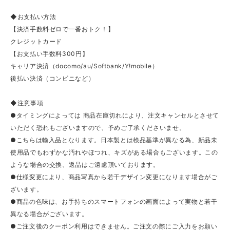
◆お支払い方法
【決済手数料ゼロで一番おトク！】
クレジットカード
【お支払い手数料300円】
キャリア決済（docomo/au/Softbank/Y!mobile）
後払い決済（コンビニなど）
◆注意事項
●タイミングによっては 商品在庫切れにより、注文キャンセルとさせて
いただく恐れもございますので、予めご了承くださいませ。
●こちらは輸入品となります。日本製とは検品基準が異なる為、新品未
使用品でもわずかな汚れやほつれ、キズがある場合もございます。この
ような場合の交換、返品はご遠慮頂いております。
●仕様変更により、商品写真から若干デザイン変更になります場合がご
ざいます。
●商品の色味は、お手持ちのスマートフォンの画面によって実物と若干
異なる場合がございます。
●ご注文後のクーポン利用はできません。ご注文の際にご入力をお願い