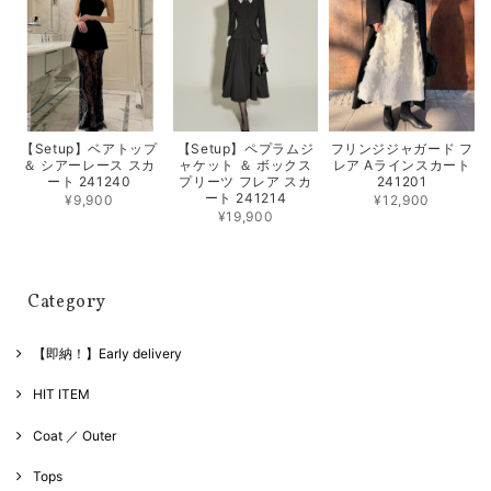
【Setup】ベアトップ
【Setup】ペプラムジ
フリンジジャガード フ
＆ シアーレース スカ
ャケット ＆ ボックス
レア Aラインスカート
ート 241240
プリーツ フレア スカ
241201
ート 241214
¥9,900
¥12,900
¥19,900
Category
【即納！】Early delivery
HIT ITEM
Coat ／ Outer
Tops