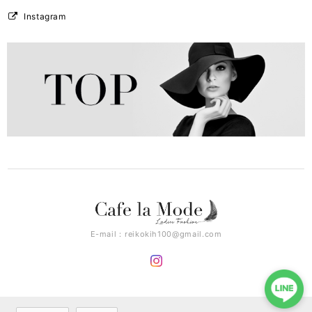
Instagram
E-mail：
reikokih100@gmail.com