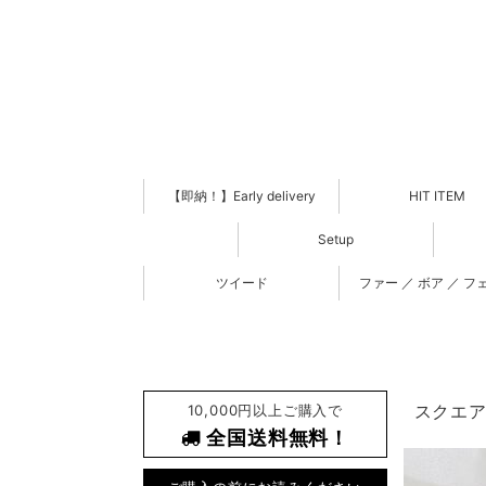
【即納！】Early delivery
HIT ITEM
Setup
ツイード
ファー ／ ボア ／ フ
10,000円以上ご購入で
スクエア
全国送料無料！