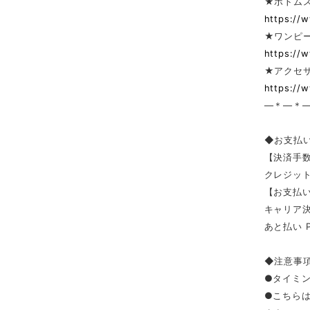
★ボトム
https://
★ワンピー
https://
★アクセサ
https://
—＊—＊
◆お支払
【決済手
クレジッ
【お支払い
キャリア決済（
あと払い 
◆注意事
●タイミ
●こちら