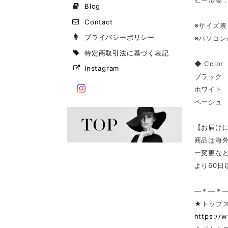
ヒール高：7
Blog
Contact
※サイズ
プライバシーポリシー
※パソコ
特定商取引法に基づく表記
◆ Color
Instagram
ブラック
ホワイト
ベージュ
【お届け
商品は海
ー変更な
より60
—＊—＊
★トップ
https://