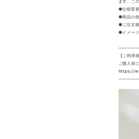
ます。こ
●仕様変
●商品の
●ご注文
●イメー
————
【ご利用
ご購入前
https://
————