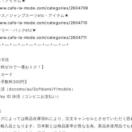
ス・アイテム★
www.cafe-la-mode.com/categories/2604709
ス／ジャンプスーツetc・アイテム★
www.cafe-la-mode.com/categories/2604710
リー・バックetc★
www.cafe-la-mode.com/categories/2604711
—＊—＊—＊—＊—＊—＊—＊—＊—＊
い方法
数料ゼロで一番おトク！】
トカード
手数料300円】
docomo/au/Softbank/Y!mobile）
Pay ID 決済（コンビニお支払い）
項
ングによっては商品在庫切れにより、注文キャンセルとさせていただく恐
は輸入品となります。日本製とは検品基準が異なる為、新品未使用品でも