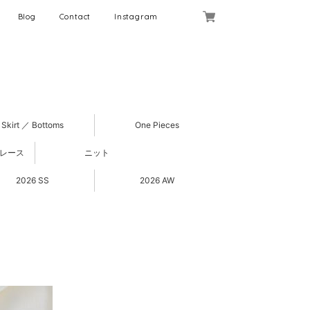
Blog
Contact
Instagram
Skirt ／ Bottoms
One Pieces
 レース
ニット
2026 SS
2026 AW