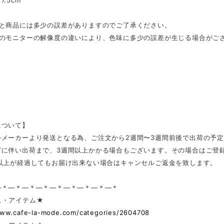
.5cm
表と商品には多少の誤差がありますのでご了承ください。
ンのモニターの解像度の違いにより、色味に多少の誤差が生じる場合がご
について】
外メーカーより発送となる為、ご注文から2週間〜3週間前後で出荷の予
どに伴い出荷まで、3週間以上かかる場合もございます。その場合はご登
日以上が経過してもお届け出来ない場合はキャンセルご返金を致します。
—＊—＊—＊—＊—＊—＊—＊—＊—＊
ス・アイテム★
www.cafe-la-mode.com/categories/2604708