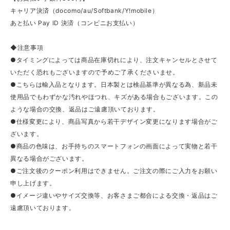
キャリア決済（docomo/au/Softbank/Y!mobile）
あと払い Pay ID 決済（コンビニお支払い）
◆注意事項
●タイミングによっては商品在庫切れにより、注文キャンセルとさせて
いただく恐れもございますので予めご了承くださいませ。
●こちらは輸入品となります。日本製とは検品基準が異なる為、新品未
使用品でもわずかな汚れやほつれ、キズがある場合もございます。この
ような場合の交換、返品はご遠慮頂いております。
●仕様変更により、商品写真から若干デザイン変更になります場合がご
ざいます。
●商品の色味は、お手持ちのスマートフォンの画面によって実物と若干
異なる場合がございます。
●ご注文後のクーポン利用はできません。ご注文の際にご入力をお願い
申し上げます。
●イメージ違いやサイズ交換等、お客さまご都合による交換・返品はご
遠慮頂いております。