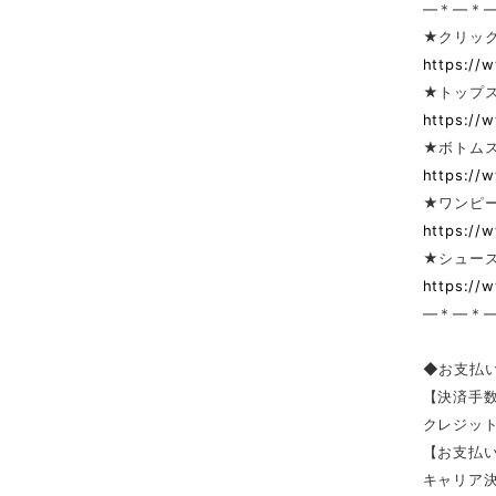
—＊—＊
★クリック
https://
★トップ
https://
★ボトム
https://
★ワンピー
https://
★シューズ
https://
—＊—＊
◆お支払
【決済手
クレジッ
【お支払い
キャリア決済（