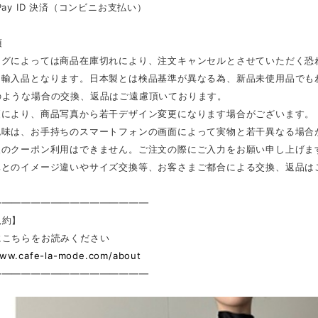
Pay ID 決済（コンビニお支払い）
項
ングによっては商品在庫切れにより、注文キャンセルとさせていただく恐
は輸入品となります。日本製とは検品基準が異なる為、新品未使用品でも
のような場合の交換、返品はご遠慮頂いております。
更により、商品写真から若干デザイン変更になります場合がございます。
色味は、お手持ちのスマートフォンの画面によって実物と若干異なる場合
後のクーポン利用はできません。ご注文の際にご入力をお願い申し上げま
真とのイメージ違いやサイズ交換等、お客さまご都合による交換、返品は
————————————————
規約】
にこちらをお読みください
www.cafe-la-mode.com/about
————————————————