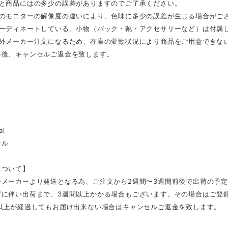
表と商品にはの多少の誤差がありますのでご了承ください。
ンのモニターの解像度の違いにより、色味に多少の誤差が生じる場合がご
コーディネートしている、小物（バック・靴・アクセサリーなど）は付属
海外メーカー注文になるため、在庫の変動状況により商品をご用意できな
絡後、キャンセルご返金を致します。
al
テル
について】
外メーカーより発送となる為、ご注文から2週間〜3週間前後で出荷の予
どに伴い出荷まで、3週間以上かかる場合もございます。その場合はご登
日以上が経過してもお届け出来ない場合はキャンセルご返金を致します。