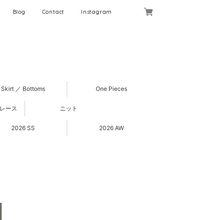
Blog
Contact
Instagram
Skirt ／ Bottoms
One Pieces
 レース
ニット
2026 SS
2026 AW