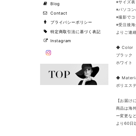
※サイズ
Blog
※パソコ
Contact
※撮影で
プライバシーポリシー
※受注後
特定商取引法に基づく表記
よりご連
Instagram
◆ Color
ブラック
ホワイト
◆ Materi
ポリエス
【お届け
商品は海
ー変更な
より60