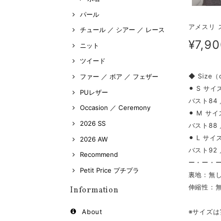
パール
アメスリ 
チュール ／ シアー ／ レース
¥7,9
ニット
ツイード
◆ Size
ファー ／ ボア ／ フェザー
⚫︎ S サイ
PUレザー
バスト84 
Occasion ／ Ceremony
⚫︎ M サイ
2026 SS
バスト88 
⚫︎ L サイ
2026 AW
バスト92 
Recommend
ー・ー・
Petit Price プチプラ
裏地：無
伸縮性：
Information
※サイズ
About