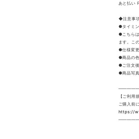
あと払い 
◆注意事
●タイミ
●こちら
ます。こ
●仕様変
●商品の
●ご注文
●商品写
————
【ご利用
ご購入前
https://
————