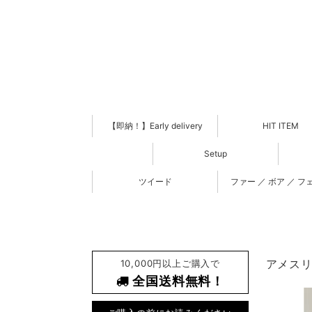
【即納！】Early delivery
HIT ITEM
Setup
ツイード
ファー ／ ボア ／ フ
10,000円以上ご購入で
アメスリ 
全国送料無料！