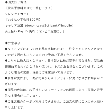
◆お支払い方法
【決済手数料ゼロで一番おトク！】
クレジットカード
【お支払い手数料300円】
キャリア決済（docomo/au/Softbank/Y!mobile）
あと払い Pay ID 決済（コンビニお支払い）
◆注意事項
●タイミングによっては商品在庫切れにより、注文キャンセルとさせて
いただく恐れもございますので予めご了承くださいませ。
●こちらは輸入品となります。日本製とは検品基準が異なる為、新品未
使用品でもわずかな汚れやほつれ、キズがある場合もございます。この
ような場合の交換、返品はご遠慮頂いております。
●仕様変更により、商品写真から若干デザイン変更になります場合がご
ざいます。
●商品の色味は、お手持ちのスマートフォンの画面によって実物と若干
異なる場合がございます。
●ご注文後のクーポン利用はできません。ご注文の際にご入力をお願い
申し上げます。