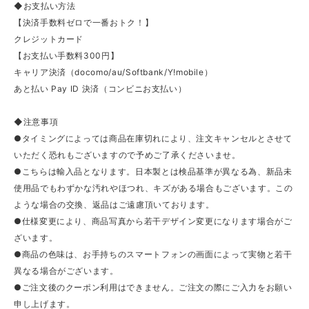
◆お支払い方法
【決済手数料ゼロで一番おトク！】
クレジットカード
【お支払い手数料300円】
キャリア決済（docomo/au/Softbank/Y!mobile）
あと払い Pay ID 決済（コンビニお支払い）
◆注意事項
●タイミングによっては商品在庫切れにより、注文キャンセルとさせて
いただく恐れもございますので予めご了承くださいませ。
●こちらは輸入品となります。日本製とは検品基準が異なる為、新品未
使用品でもわずかな汚れやほつれ、キズがある場合もございます。この
ような場合の交換、返品はご遠慮頂いております。
●仕様変更により、商品写真から若干デザイン変更になります場合がご
ざいます。
●商品の色味は、お手持ちのスマートフォンの画面によって実物と若干
異なる場合がございます。
●ご注文後のクーポン利用はできません。ご注文の際にご入力をお願い
申し上げます。