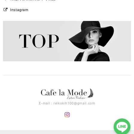
Instagram
E-mail：
reikokih100@gmail.com