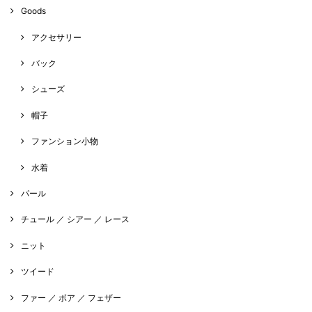
Goods
アクセサリー
バック
シューズ
帽子
ファンション小物
水着
パール
チュール ／ シアー ／ レース
ニット
ツイード
ファー ／ ボア ／ フェザー