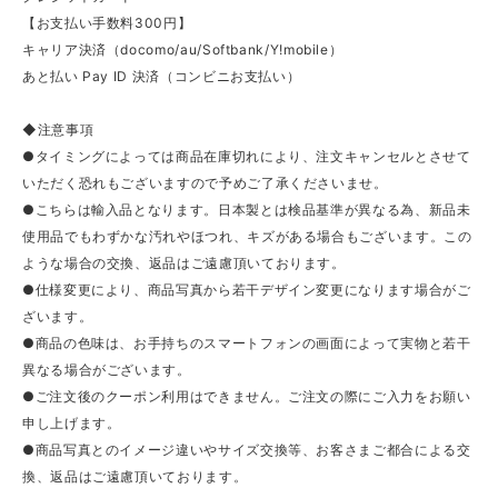
【お支払い手数料300円】
キャリア決済（docomo/au/Softbank/Y!mobile）
あと払い Pay ID 決済（コンビニお支払い）
◆注意事項
●タイミングによっては商品在庫切れにより、注文キャンセルとさせて
いただく恐れもございますので予めご了承くださいませ。
●こちらは輸入品となります。日本製とは検品基準が異なる為、新品未
使用品でもわずかな汚れやほつれ、キズがある場合もございます。この
ような場合の交換、返品はご遠慮頂いております。
●仕様変更により、商品写真から若干デザイン変更になります場合がご
ざいます。
●商品の色味は、お手持ちのスマートフォンの画面によって実物と若干
異なる場合がございます。
●ご注文後のクーポン利用はできません。ご注文の際にご入力をお願い
申し上げます。
●商品写真とのイメージ違いやサイズ交換等、お客さまご都合による交
換、返品はご遠慮頂いております。