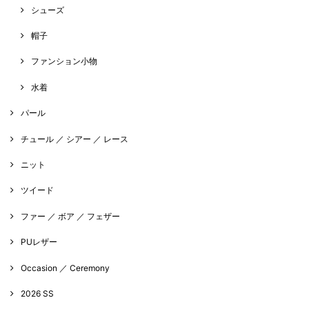
シューズ
帽子
ファンション小物
水着
パール
チュール ／ シアー ／ レース
ニット
ツイード
ファー ／ ボア ／ フェザー
PUレザー
Occasion ／ Ceremony
2026 SS