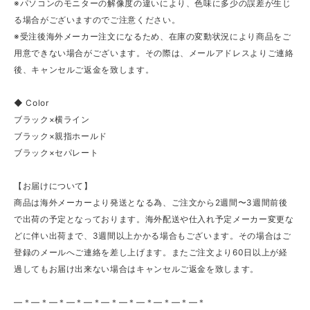
※パソコンのモニターの解像度の違いにより、色味に多少の誤差が生じ
る場合がございますのでご注意ください。
※受注後海外メーカー注文になるため、在庫の変動状況により商品をご
用意できない場合がございます。その際は、メールアドレスよりご連絡
後、キャンセルご返金を致します。
◆ Color
ブラック×横ライン
ブラック×親指ホールド
ブラック×セパレート
【お届けについて】
商品は海外メーカーより発送となる為、ご注文から2週間〜3週間前後
で出荷の予定となっております。海外配送や仕入れ予定メーカー変更な
どに伴い出荷まで、3週間以上かかる場合もございます。その場合はご
登録のメールへご連絡を差し上げます。またご注文より60日以上が経
過してもお届け出来ない場合はキャンセルご返金を致します。
—＊—＊—＊—＊—＊—＊—＊—＊—＊—＊—＊