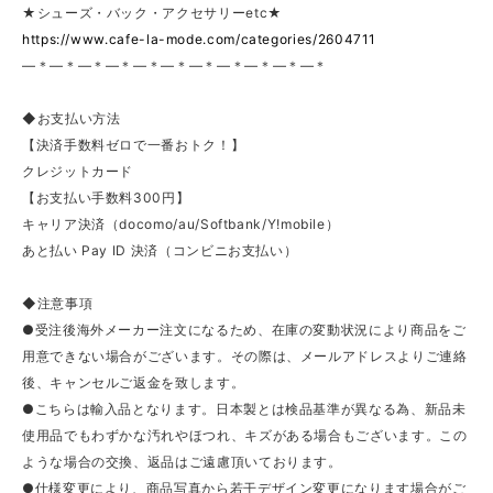
★シューズ・バック・アクセサリーetc★
https://www.cafe-la-mode.com/categories/2604711
—＊—＊—＊—＊—＊—＊—＊—＊—＊—＊—＊
◆お支払い方法
【決済手数料ゼロで一番おトク！】
クレジットカード
【お支払い手数料300円】
キャリア決済（docomo/au/Softbank/Y!mobile）
あと払い Pay ID 決済（コンビニお支払い）
◆注意事項
●受注後海外メーカー注文になるため、在庫の変動状況により商品をご
用意できない場合がございます。その際は、メールアドレスよりご連絡
後、キャンセルご返金を致します。
●こちらは輸入品となります。日本製とは検品基準が異なる為、新品未
使用品でもわずかな汚れやほつれ、キズがある場合もございます。この
ような場合の交換、返品はご遠慮頂いております。
●仕様変更により、商品写真から若干デザイン変更になります場合がご