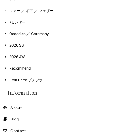
ファー ／ ボア ／ フェザー
PUレザー
Occasion ／ Ceremony
2026 SS
2026 AW
Recommend
Petit Price プチプラ
Information
About
Blog
Contact