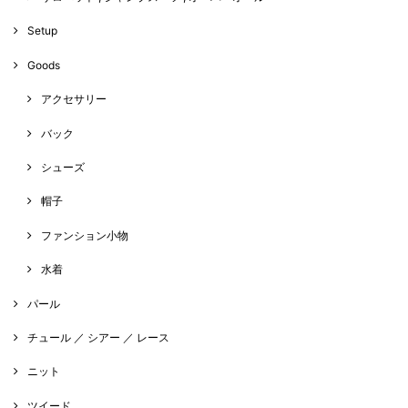
Setup
Goods
アクセサリー
バック
シューズ
帽子
ファンション小物
水着
パール
チュール ／ シアー ／ レース
ニット
ツイード