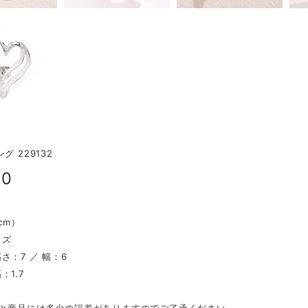
グ 229132
00
（cm）
イズ
さ：7 ／ 幅：6
：1.7