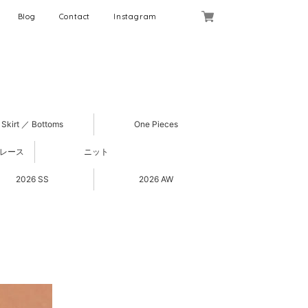
Blog
Contact
Instagram
Skirt ／ Bottoms
One Pieces
 レース
ニット
2026 SS
2026 AW