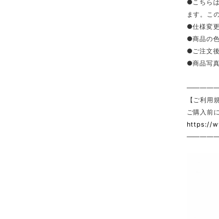
●こちら
ます。こ
●仕様変
●商品の
●ご注文
●商品写
————
【ご利用
ご購入前
https://
————