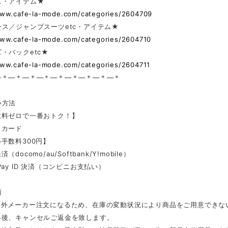
ス・アイテム★
www.cafe-la-mode.com/categories/2604709
ス／ジャンプスーツetc・アイテム★
www.cafe-la-mode.com/categories/2604710
・バックetc★
www.cafe-la-mode.com/categories/2604711
—＊—＊—＊—＊—＊—＊—＊—＊—＊
い方法
数料ゼロで一番おトク！】
トカード
手数料300円】
docomo/au/Softbank/Y!mobile）
Pay ID 決済（コンビニお支払い）
項
海外メーカー注文になるため、在庫の変動状況により商品をご用意できな
絡後、キャンセルご返金を致します。