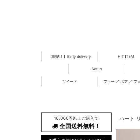
【即納！】Early delivery
HIT ITEM
Setup
ツイード
ファー ／ ボア ／ フ
10,000円以上ご購入で
ハート リ
全国送料無料！