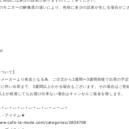
表と商品には多少の誤差がありますのでご了承ください。
ンのモニターの解像度の違いにより、色味に多少の誤差が生じる場合がご
al
について】
外メーカーより発送となる為、ご注文から2週間〜3週間前後で出荷の予
どに伴い出荷まで、3週間以上かかる場合もございます。その場合はご登
日以上が経過してもお届け出来ない場合はキャンセルご返金を致します。
—＊—＊—＊—＊—＊—＊—＊—＊—＊
ス・アイテム★
www.cafe-la-mode.com/categories/2604708