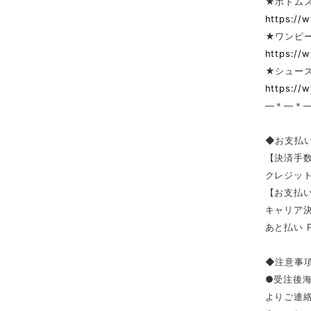
★ボトム
https://
★ワンピー
https://
★シューズ
https://
—＊—＊
◆お支払
【決済手
クレジッ
【お支払い
キャリア決済（
あと払い 
◆注意事
●受注後
よりご連