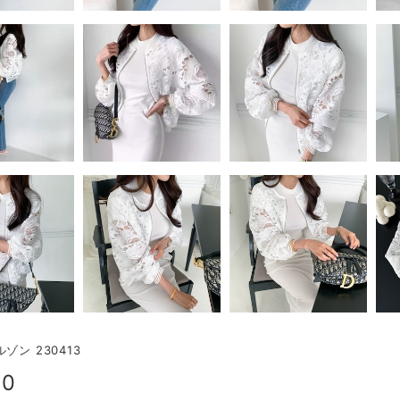
ゾン 230413
00