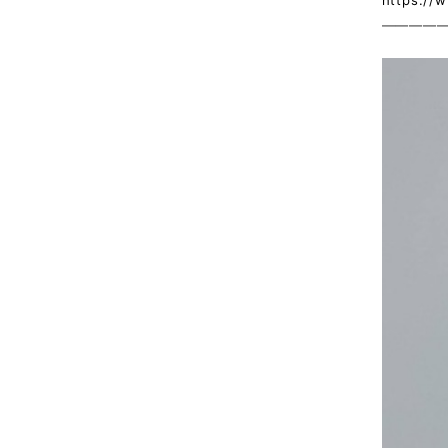
https://
————