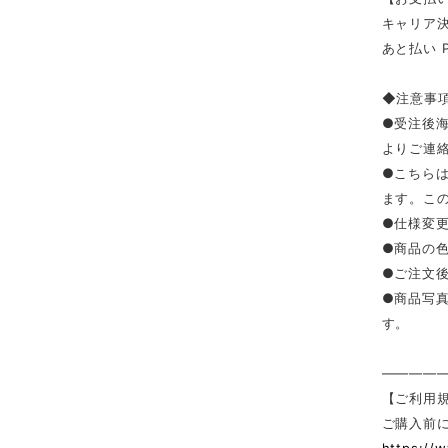
キャリア決済（
あと払い 
◆注意事
●受注後
よりご連
●こちら
ます。こ
●仕様変
●商品の
●ご注文
●商品写
す。
————
【ご利用
ご購入前