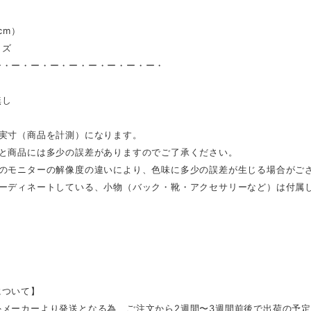
（cm）
イズ
ー・ー・ー・ー・ー・ー・ー・ー・ー・
し
無し
は実寸（商品を計測）になります。
表と商品には多少の誤差がありますのでご了承ください。
ンのモニターの解像度の違いにより、色味に多少の誤差が生じる場合がご
コーディネートしている、小物（バック・靴・アクセサリーなど）は付属
について】
外メーカーより発送となる為、ご注文から2週間〜3週間前後で出荷の予