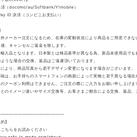
docomo/au/Softbank/Y!mobile）
Pay ID 決済（コンビニお支払い）
項
海外メーカー注文になるため、在庫の変動状況により商品をご用意できな
絡後、キャンセルご返金を致します。
は輸入品となります。日本製とは検品基準が異なる為、新品未使用品でも
のような場合の交換、返品はご遠慮頂いております。
更により、商品写真から若干デザイン変更になります場合がございます。
色味は、お手持ちのスマートフォンの画面によって実物と若干異なる場合
後のクーポン利用はできません。ご注文の際にご入力をお願い申し上げま
真とのイメージ違いやサイズ交換等、お客さまご都合による交換、返品、
————————————————
規約】
にこちらをお読みください