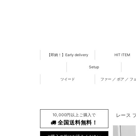
【即納！】Early delivery
HIT ITEM
Setup
ツイード
ファー ／ ボア ／ フ
10,000円以上ご購入で
レース ブ
全国送料無料！