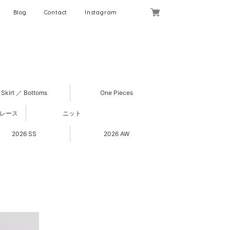
Blog
Contact
Instagram
Skirt ／ Bottoms
One Pieces
 レース
ニット
2026 SS
2026 AW