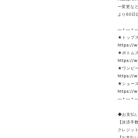
ー変更な
より60
—＊—＊
★トップ
https://
★ボトム
https://
★ワンピー
https://
★シューズ
https://
—＊—＊
◆お支払
【決済手
クレジッ
【お支払い