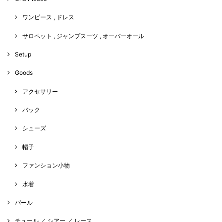
ワンピース , ドレス
サロペット , ジャンプスーツ , オーバーオール
Setup
Goods
アクセサリー
バック
シューズ
帽子
ファンション小物
水着
パール
チュール ／ シアー ／ レース