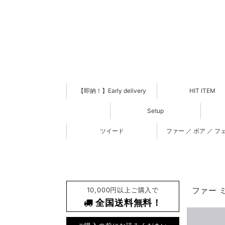
【即納！】Early delivery
HIT ITEM
Setup
ツイード
ファー ／ ボア ／ フ
10,000円以上ご購入で
ファー ミ
全国送料無料！