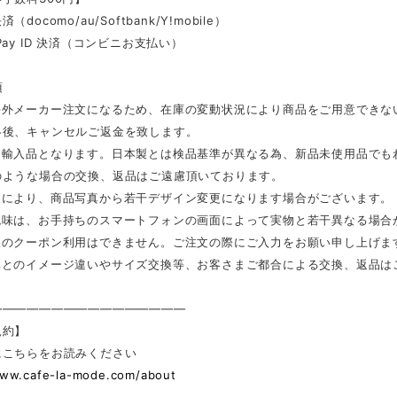
docomo/au/Softbank/Y!mobile）
Pay ID 決済（コンビニお支払い）
項
海外メーカー注文になるため、在庫の変動状況により商品をご用意できな
絡後、キャンセルご返金を致します。
は輸入品となります。日本製とは検品基準が異なる為、新品未使用品でも
のような場合の交換、返品はご遠慮頂いております。
更により、商品写真から若干デザイン変更になります場合がございます。
色味は、お手持ちのスマートフォンの画面によって実物と若干異なる場合
後のクーポン利用はできません。ご注文の際にご入力をお願い申し上げま
真とのイメージ違いやサイズ交換等、お客さまご都合による交換、返品は
————————————————
規約】
にこちらをお読みください
www.cafe-la-mode.com/about