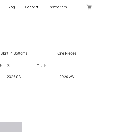
Blog
Contact
Instagram
Skirt ／ Bottoms
One Pieces
 レース
ニット
2026 SS
2026 AW