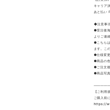
キャリア決済（
あと払い 
◆注意事
●受注後
よりご連
●こちら
ます。こ
●仕様変
●商品の
●ご注文
●商品写
————
【ご利用
ご購入前
https://