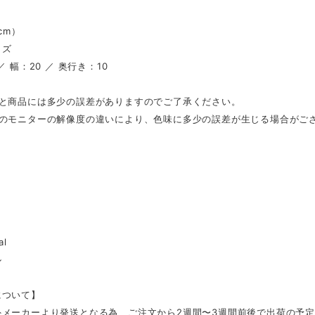
（cm）
イズ
／ 幅：20 ／ 奥行き：10
表と商品には多少の誤差がありますのでご了承ください。
ンのモニターの解像度の違いにより、色味に多少の誤差が生じる場合がご
al
ル
について】
外メーカーより発送となる為、ご注文から2週間〜3週間前後で出荷の予