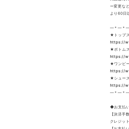
ー変更な
より60
—＊—＊
★トップ
https://
★ボトム
https://
★ワンピー
https://
★シューズ
https://
—＊—＊
◆お支払
【決済手
クレジッ
【お支払い