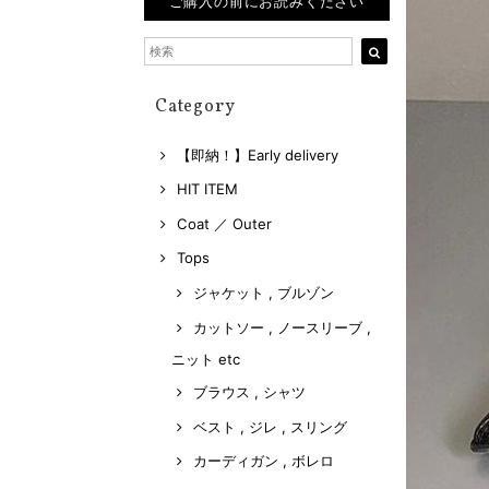
ご購入の前にお読みください
Category
【即納！】Early delivery
HIT ITEM
Coat ／ Outer
Tops
ジャケット , ブルゾン
カットソー , ノースリーブ ,
ニット etc
ブラウス , シャツ
ベスト , ジレ , スリング
カーディガン , ボレロ