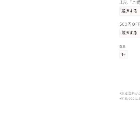
上記「ご
500円O
数量
※別途送料が
※¥10,00