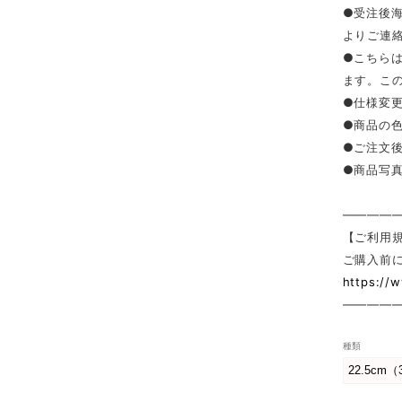
●受注後
よりご連
●こちら
ます。こ
●仕様変
●商品の
●ご注文
●商品写
————
【ご利用
ご購入前
https://
————
種類