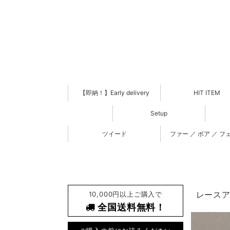
【即納！】Early delivery
HIT ITEM
Setup
ツイード
ファー ／ ボア ／ フ
10,000円以上ご購入で
レースア
全国送料無料！