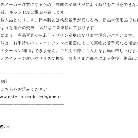
海外メーカー注文になるため、在庫の変動状況により商品をご用意できな
絡後、キャンセルご返金を致します。
は輸入品となります。日本製とは検品基準が異なる為、新品未使用品でも
のような場合の交換、返品はご遠慮頂いております。
更により、商品写真から若干デザイン変更になります場合がございます。
色味は、お手持ちのスマートフォンの画面によって実物と若干異なる場合
後のクーポン利用はできません。ご注文の際にご入力をお願い申し上げま
真とのイメージ違いやサイズ交換等、お客さまご都合による交換、返品は
————————————————
規約】
にこちらをお読みください
www.cafe-la-mode.com/about
————————————————