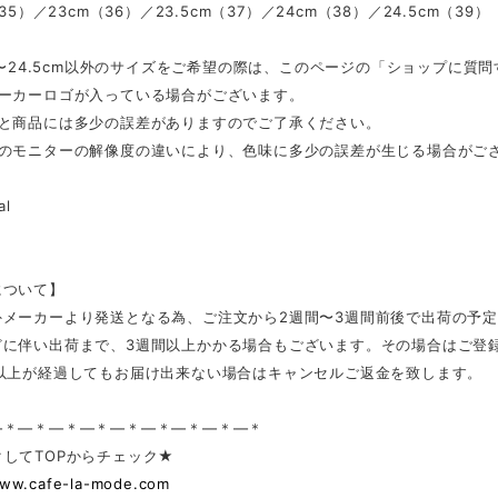
（35）／23cm（36）／23.5cm（37）／24cm（38）／24.5cm（39）
cm〜24.5cm以外のサイズをご希望の際は、このページの「ショップに
メーカーロゴが入っている場合がございます。
表と商品には多少の誤差がありますのでご了承ください。
ンのモニターの解像度の違いにより、色味に多少の誤差が生じる場合がご
al
について】
外メーカーより発送となる為、ご注文から2週間〜3週間前後で出荷の予
どに伴い出荷まで、3週間以上かかる場合もございます。その場合はご登
日以上が経過してもお届け出来ない場合はキャンセルご返金を致します。
—＊—＊—＊—＊—＊—＊—＊—＊—＊
してTOPからチェック★
www.cafe-la-mode.com