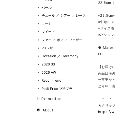
22.5cm
パール
※22.5
チュール ／ シアー ／ レース
※中敷に
ニット
※サイズ
ツイード
※パソコ
ファー ／ ボア ／ フェザー
◆ Materi
PUレザー
PU
Occasion ／ Ceremony
2026 SS
【お届け
2026 AW
商品は海
ー変更な
Recommend
より60
Petit Price プチプラ
Information
—＊—＊
★クリック
About
https://