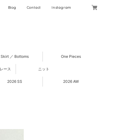
Blog
Contact
Instagram
Skirt ／ Bottoms
One Pieces
 レース
ニット
2026 SS
2026 AW