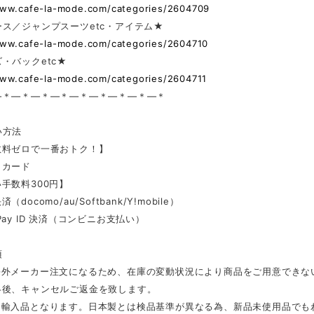
www.cafe-la-mode.com/categories/2604709
ス／ジャンプスーツetc・アイテム★
www.cafe-la-mode.com/categories/2604710
・バックetc★
www.cafe-la-mode.com/categories/2604711
—＊—＊—＊—＊—＊—＊—＊—＊—＊
い方法
数料ゼロで一番おトク！】
トカード
手数料300円】
docomo/au/Softbank/Y!mobile）
Pay ID 決済（コンビニお支払い）
項
海外メーカー注文になるため、在庫の変動状況により商品をご用意できな
絡後、キャンセルご返金を致します。
は輸入品となります。日本製とは検品基準が異なる為、新品未使用品でも