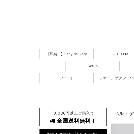
【即納！】Early delivery
HIT ITEM
Setup
ツイード
ファー ／ ボア ／ フ
10,000円以上ご購入で
ベルトデ
全国送料無料！