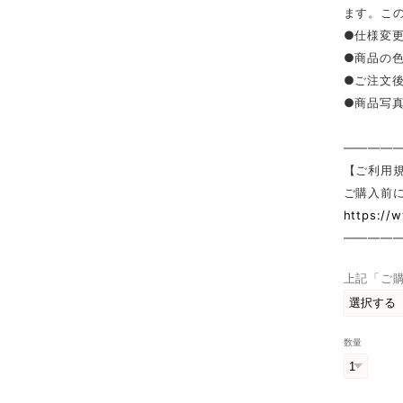
ます。こ
●仕様変
●商品の
●ご注文
●商品写
————
【ご利用
ご購入前
https://
————
上記「ご
数量