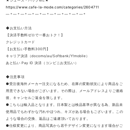
★シューズ・バックetc★
https://www.cafe-la-mode.com/categories/2604711
—＊—＊—＊—＊—＊—＊—＊—＊—＊—＊—＊
◆お支払い方法
【決済手数料ゼロで一番おトク！】
クレジットカード
【お支払い手数料300円】
キャリア決済（docomo/au/Softbank/Y!mobile）
あと払い Pay ID 決済（コンビニお支払い）
◆注意事項
●受注後海外メーカー注文になるため、在庫の変動状況により商品をご
用意できない場合がございます。その際は、メールアドレスよりご連絡
後、キャンセルご返金を致します。
●こちらは輸入品となります。日本製とは検品基準が異なる為、新品未
使用品でもわずかな汚れやほつれ、キズがある場合もございます。この
ような場合の交換、返品はご遠慮頂いております。
●仕様変更により、商品写真から若干デザイン変更になります場合がご