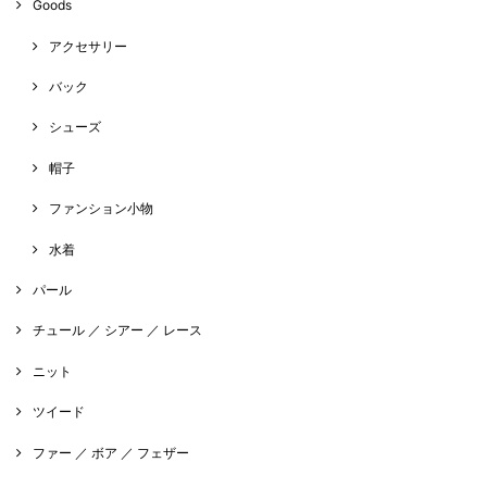
Goods
アクセサリー
バック
シューズ
帽子
ファンション小物
水着
パール
チュール ／ シアー ／ レース
ニット
ツイード
ファー ／ ボア ／ フェザー