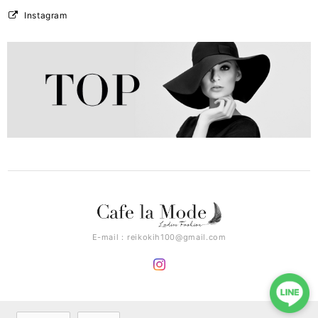
Instagram
E-mail：
reikokih100@gmail.com