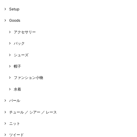
Setup
Goods
アクセサリー
バック
シューズ
帽子
ファンション小物
水着
パール
チュール ／ シアー ／ レース
ニット
ツイード