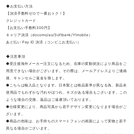
◆お支払い方法
【決済手数料ゼロで一番おトク！】
クレジットカード
【お支払い手数料300円】
キャリア決済（docomo/au/Softbank/Y!mobile）
あと払い Pay ID 決済（コンビニお支払い）
◆注意事項
●受注後海外メーカー注文になるため、在庫の変動状況により商品をご
用意できない場合がございます。その際は、メールアドレスよりご連絡
後、キャンセルご返金を致します。
●こちらは輸入品となります。日本製とは検品基準が異なる為、新品未
使用品でもわずかな汚れやほつれ、キズがある場合もございます。この
ような場合の交換、返品はご遠慮頂いております。
●仕様変更により、商品写真から若干デザイン変更になります場合がご
ざいます。
●商品の色味は、お手持ちのスマートフォンの画面によって実物と若干
異なる場合がございます。