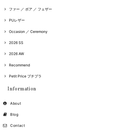
ファー ／ ボア ／ フェザー
PUレザー
Occasion ／ Ceremony
2026 SS
2026 AW
Recommend
Petit Price プチプラ
Information
About
Blog
Contact