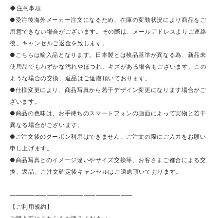
◆注意事項
●受注後海外メーカー注文になるため、在庫の変動状況により商品をご
用意できない場合がございます。その際は、メールアドレスよりご連絡
後、キャンセルご返金を致します。
●こちらは輸入品となります。日本製とは検品基準が異なる為、新品未
使用品でもわずかな汚れやほつれ、キズがある場合もございます。この
ような場合の交換、返品はご遠慮頂いております。
●仕様変更により、商品写真から若干デザイン変更になります場合がご
ざいます。
●商品の色味は、お手持ちのスマートフォンの画面によって実物と若干
異なる場合がございます。
●ご注文後のクーポン利用はできません。ご注文の際にご入力をお願い
申し上げます。
●商品写真とのイメージ違いやサイズ交換等、お客さまご都合による交
換、返品、ご注文確定後キャンセルはご遠慮頂いております。
————————————————————
【ご利用規約】