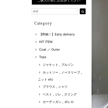
ご購入の前にお読みください
Category
【即納！】Early delivery
HIT ITEM
Coat ／ Outer
Tops
ジャケット , ブルゾン
カットソー , ノースリーブ ,
ニット etc
ブラウス , シャツ
ベスト , ジレ , スリング
カーディガン , ボレロ