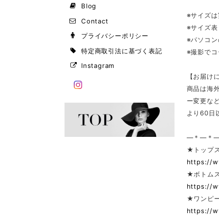
Blog
※サイズ
Contact
※サイズ
プライバシーポリシー
※パソコ
特定商取引法に基づく表記
※撮影で
Instagram
【お届け
商品は海
ー変更な
より60
—＊—＊
★トップ
https://
★ボトム
https://
★ワンピー
https://