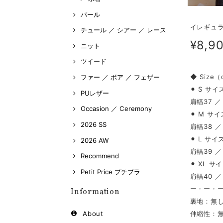
パール
イレギュラ
チュール ／ シアー ／ レース
¥8,9
ニット
ツイード
◆ Size
ファー ／ ボア ／ フェザー
⚫︎ S サイ
PUレザー
肩幅37 ／
Occasion ／ Ceremony
⚫︎ M サイ
2026 SS
肩幅38 ／
⚫︎ L サイ
2026 AW
肩幅39 ／
Recommend
⚫︎ XL サ
Petit Price プチプラ
肩幅40 ／
ー・ー・
Information
裏地：無
伸縮性：
About