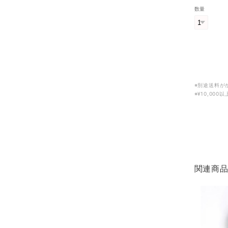
数量
※別途送料が
※¥10,00
関連商