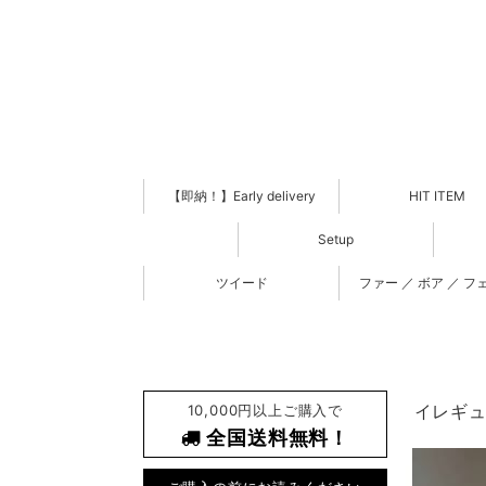
【即納！】Early delivery
HIT ITEM
Setup
ツイード
ファー ／ ボア ／ フ
10,000円以上ご購入で
イレギュ
全国送料無料！