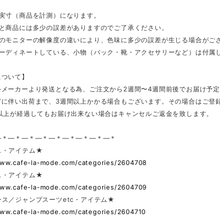
は実寸（商品を計測）になります。
表と商品には多少の誤差がありますのでご了承ください。
ンのモニターの解像度の違いにより、色味に多少の誤差が生じる場合がご
コーディネートしている、小物（バック・靴・アクセサリーなど）は付属
について】
外メーカーより発送となる為、ご注文から2週間〜4週間前後でお届け予
どに伴い出荷まで、3週間以上かかる場合もございます。その場合はご登
日以上が経過してもお届け出来ない場合はキャンセルご返金を致します。
—＊—＊—＊—＊—＊—＊—＊—＊—＊
ス・アイテム★
www.cafe-la-mode.com/categories/2604708
ス・アイテム★
www.cafe-la-mode.com/categories/2604709
ス／ジャンプスーツetc・アイテム★
www.cafe-la-mode.com/categories/2604710