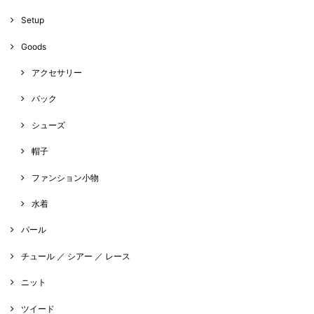
Setup
Goods
アクセサリー
バック
シューズ
帽子
ファンション小物
水着
パール
チュール ／ シアー ／ レース
ニット
ツイード