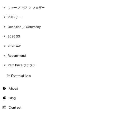
ファー ／ ボア ／ フェザー
PUレザー
Occasion ／ Ceremony
2026 SS
2026 AW
Recommend
Petit Price プチプラ
Information
About
Blog
Contact