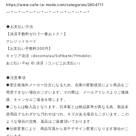
https://www.cafe-la-mode.com/categories/2604711
—＊—＊—＊—＊—＊—＊—＊—＊—＊—＊—＊
◆お支払い方法
【決済手数料ゼロで一番おトク！】
クレジットカード
【お支払い手数料300円】
キャリア決済（docomo/au/Softbank/Y!mobile）
あと払い Pay ID 決済（コンビニお支払い）
◆注意事項
●受注後海外メーカー注文になるため、在庫の変動状況により商品をご
用意できない場合がございます。その際は、メールアドレスよりご連絡
後、キャンセルご返金を致します。
●こちらは輸入品となります。日本製とは検品基準が異なる為、新品未
使用品でもわずかな汚れやほつれ、キズがある場合もございます。この
ような場合の交換、返品はご遠慮頂いております。
●仕様変更により、商品写真から若干デザイン変更になります場合がご
ざいます。