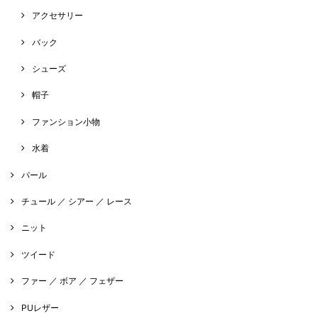
アクセサリー
バック
シューズ
帽子
ファンション小物
水着
パール
チュール ／ シアー ／ レース
ニット
ツイード
ファー ／ ボア ／ フェザー
PUレザー