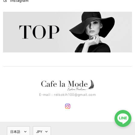
Instagram
E-mail：
reikokih100@gmail.com