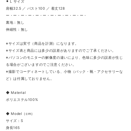
⚫︎ L サイズ
肩幅32.5 ／ バスト100 ／ 着丈128
ー・ー・ー・ー・ー・ー・ー・ー・ー・ー・ー・
裏地：無し
伸縮性：無し
※サイズは実寸（商品を計測）になります。
※サイズ表と商品には多少の誤差がありますのでご了承ください。
※パソコンのモニターの解像度の違いにより、色味に多少の誤差が生じ
る場合がございますのでご注意ください。
※撮影でコーディネートしている、小物（バック・靴・アクセサリーな
ど）は付属しておりません。
◆ Material
ポリエステル100%
◆ Model（cm）
サイズ：S
身長165