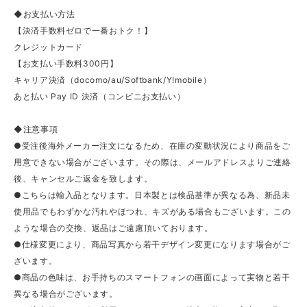
◆お支払い方法
【決済手数料ゼロで一番おトク！】
クレジットカード
【お支払い手数料300円】
キャリア決済（docomo/au/Softbank/Y!mobile）
あと払い Pay ID 決済（コンビニお支払い）
◆注意事項
●受注後海外メーカー注文になるため、在庫の変動状況により商品をご
用意できない場合がございます。その際は、メールアドレスよりご連絡
後、キャンセルご返金を致します。
●こちらは輸入品となります。日本製とは検品基準が異なる為、新品未
使用品でもわずかな汚れやほつれ、キズがある場合もございます。この
ような場合の交換、返品はご遠慮頂いております。
●仕様変更により、商品写真から若干デザイン変更になります場合がご
ざいます。
●商品の色味は、お手持ちのスマートフォンの画面によって実物と若干
異なる場合がございます。