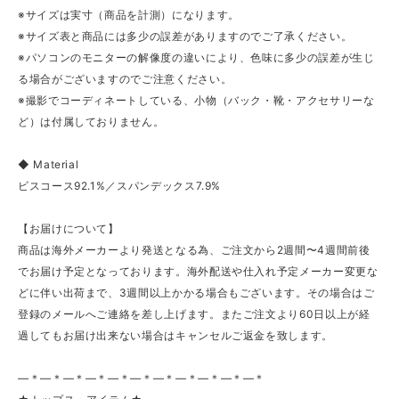
※サイズは実寸（商品を計測）になります。
※サイズ表と商品には多少の誤差がありますのでご了承ください。
※パソコンのモニターの解像度の違いにより、色味に多少の誤差が生じ
る場合がございますのでご注意ください。
※撮影でコーディネートしている、小物（バック・靴・アクセサリーな
ど）は付属しておりません。
◆ Material
ビスコース92.1%／スパンデックス7.9%
【お届けについて】
商品は海外メーカーより発送となる為、ご注文から2週間〜4週間前後
でお届け予定となっております。海外配送や仕入れ予定メーカー変更な
どに伴い出荷まで、3週間以上かかる場合もございます。その場合はご
登録のメールへご連絡を差し上げます。またご注文より60日以上が経
過してもお届け出来ない場合はキャンセルご返金を致します。
—＊—＊—＊—＊—＊—＊—＊—＊—＊—＊—＊