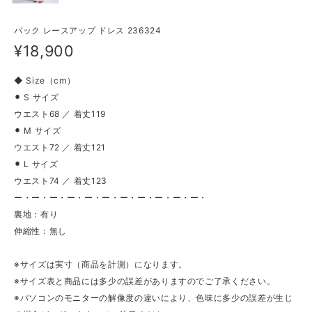
バック レースアップ ドレス 236324
¥18,900
◆ Size（cm）
⚫︎ S サイズ
ウエスト68 ／ 着丈119
⚫︎ M サイズ
ウエスト72 ／ 着丈121
⚫︎ L サイズ
ウエスト74 ／ 着丈123
ー・ー・ー・ー・ー・ー・ー・ー・ー・ー・ー・
裏地：有り
伸縮性：無し
※サイズは実寸（商品を計測）になります。
※サイズ表と商品には多少の誤差がありますのでご了承ください。
※パソコンのモニターの解像度の違いにより、色味に多少の誤差が生じ