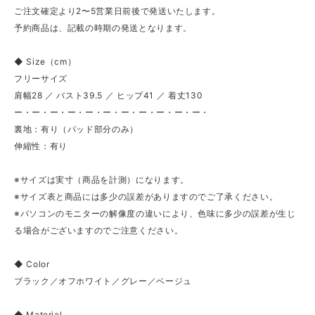
ご注文確定より2〜5営業日前後で発送いたします。
予約商品は、記載の時期の発送となります。
◆ Size（cm）
フリーサイズ
肩幅28 ／ バスト39.5 ／ ヒップ41 ／ 着丈130
ー・ー・ー・ー・ー・ー・ー・ー・ー・ー・ー・
裏地：有り（パッド部分のみ）
伸縮性：有り
※サイズは実寸（商品を計測）になります。
※サイズ表と商品には多少の誤差がありますのでご了承ください。
※パソコンのモニターの解像度の違いにより、色味に多少の誤差が生じ
る場合がございますのでご注意ください。
◆ Color
ブラック／オフホワイト／グレー／ベージュ
◆ Material