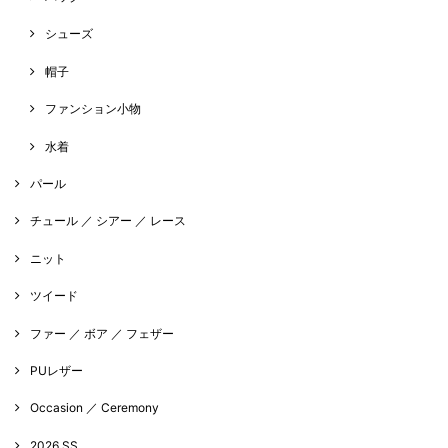
シューズ
帽子
ファンション小物
水着
パール
チュール ／ シアー ／ レース
ニット
ツイード
ファー ／ ボア ／ フェザー
PUレザー
Occasion ／ Ceremony
2026 SS