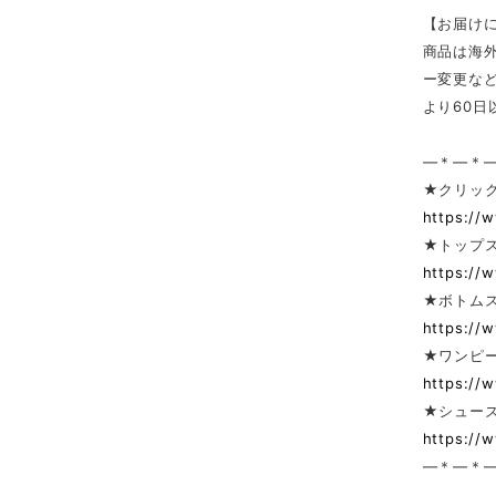
【お届け
商品は海
ー変更な
より60
—＊—＊
★クリック
https://
★トップ
https://
★ボトム
https://
★ワンピー
https://
★シューズ
https://
—＊—＊