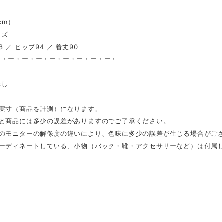
（cm）
イズ
 ／ ヒップ94 ／ 着丈90
ー・ー・ー・ー・ー・ー・ー・ー・ー・
し
無し
は実寸（商品を計測）になります。
表と商品には多少の誤差がありますのでご了承ください。
ンのモニターの解像度の違いにより、色味に多少の誤差が生じる場合がご
コーディネートしている、小物（バック・靴・アクセサリーなど）は付属