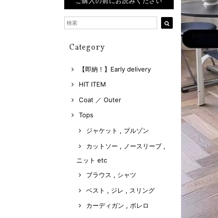
ご購入の前にお読みください
Category
【即納！】Early delivery
HIT ITEM
Coat ／ Outer
Tops
ジャケット , ブルゾン
カットソー , ノースリーブ ,
ニット etc
ブラウス , シャツ
ベスト , ジレ , スリング
カーディガン , ボレロ