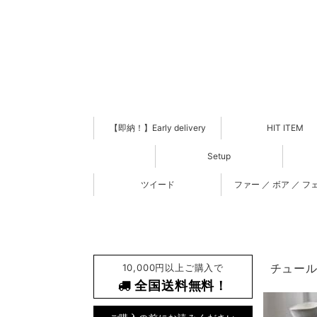
【即納！】Early delivery
HIT ITEM
Setup
ツイード
ファー ／ ボア ／ フ
10,000円以上ご購入で
チュール 
全国送料無料！