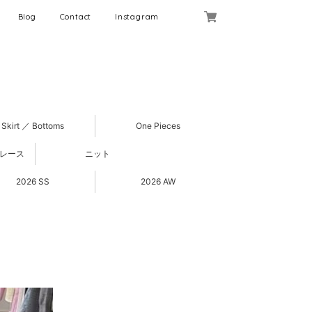
Blog
Contact
Instagram
Skirt ／ Bottoms
One Pieces
 レース
ニット
2026 SS
2026 AW