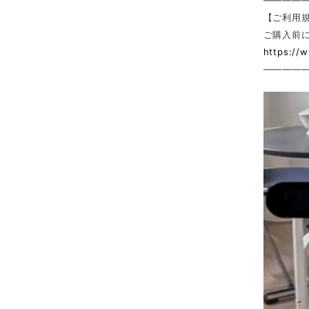
————
【ご利用
ご購入前
https://
————