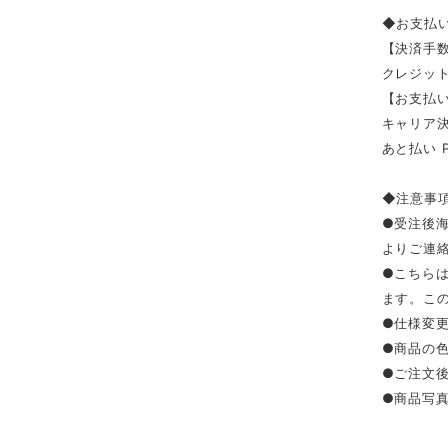
◆お支払
【決済手
クレジッ
【お支払い
キャリア決済（
あと払い 
◆注意事
●受注後
よりご連
●こちら
ます。こ
●仕様変
●商品の
●ご注文
●商品写