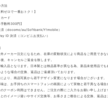
い方法
数料ゼロで一番おトク！】
トカード
手数料300円】
docomo/au/Softbank/Y!mobile）
Pay ID 決済（コンビニお支払い）
項
海外メーカー注文になるため、在庫の変動状況により商品をご用意できな
絡後、キャンセルご返金を致します。
は輸入品となります。日本製とは検品基準が異なる為、新品未使用品でも
のような場合の交換、返品はご遠慮頂いております。
更により、商品写真から若干デザイン変更になります場合がございます。
色味は、お手持ちのスマートフォンの画面によって実物と若干異なる場合
後のクーポン利用はできません。ご注文の際にご入力をお願い申し上げま
真とのイメージ違いやサイズ交換等、お客さまご都合による交換、返品は