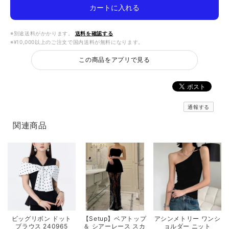
カートに入れる
※別途送料がかかります。
送料を確認する
※¥10,000以上のご注文で国内送料が無料になります。
この商品をアプリで見る
通報する
関連商品
ビッグリボン ドット
【Setup】ベアトップ
アシンメトリー ワンシ
ブラウス 240965
＆ シアーレース スカ
ョルダー ニット